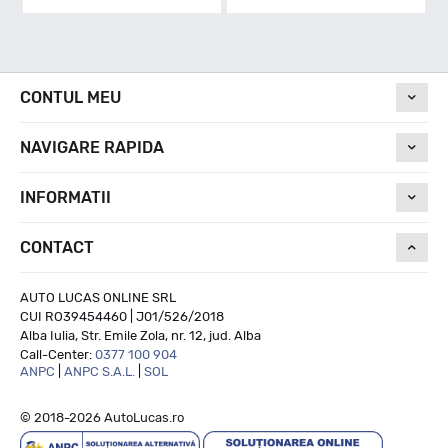
D
Nivel de zgomot
CONTUL MEU
NAVIGARE RAPIDA
73
INFORMATII
Run On Flat
CONTACT
NU
AUTO LUCAS ONLINE SRL
CUI RO39454460 | J01/526/2018
Alba Iulia, Str. Emile Zola, nr. 12, jud. Alba
Call-Center:
0377 100 904
ANPC
|
ANPC S.A.L.
|
SOL
© 2018-2026 AutoLucas.ro