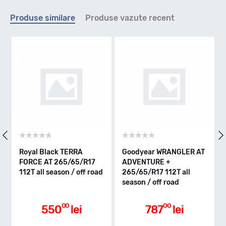
Indice viteza
Produse similare
Produse vazute recent
H - max 210km/h
Indice greutate
112
Clasa de eficienta
Royal Black TERRA
Goodyear WRANGLER AT
FORCE AT 265/65/R17
ADVENTURE +
112T all season / off road
265/65/R17 112T all
D
season / off road
Aderenta pe carosabil ud
00
00
550
lei
787
lei