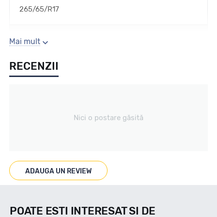
265/65/R17
Sezon
Mai mult
RECENZII
All season / Off Road
Tip vechicul
Nici o postare găsită
Car4x4
Marcat M+S
ADAUGA UN REVIEW
DA
POATE ESTI INTERESAT SI DE