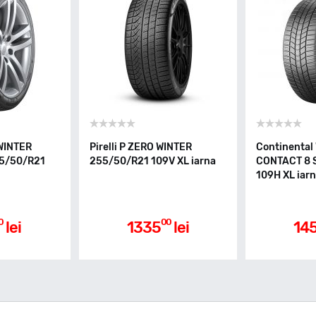
WINTER
Pirelli P ZERO WINTER
Continental
55/50/R21
255/50/R21 109V XL iarna
CONTACT 8 
109H XL iar
0
00
lei
1335
lei
14