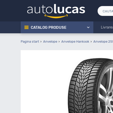
CATALOG PRODUSE
Livrare
Pagina start
Anvelope
Anvelope Hankook
Anvelope 25