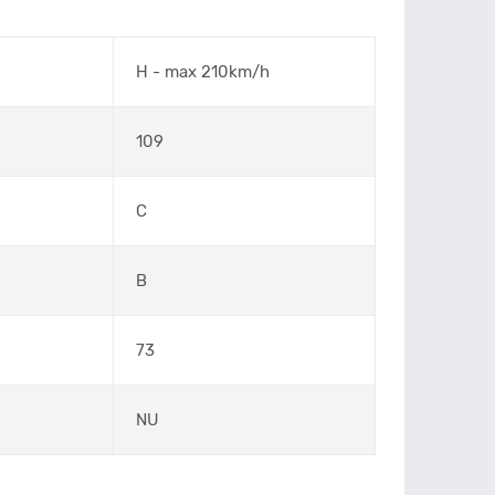
H - max 210km/h
109
C
B
73
NU