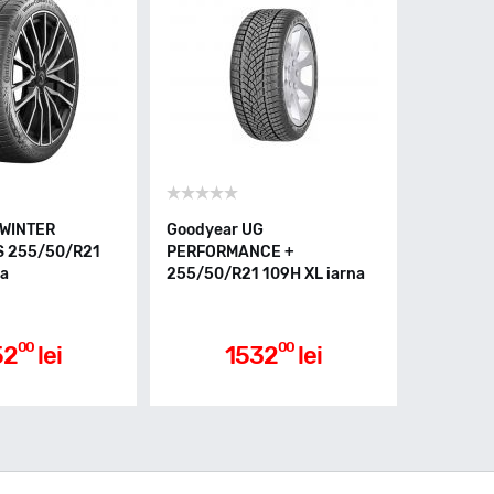
 WINTER
Goodyear UG
S 255/50/R21
PERFORMANCE +
na
255/50/R21 109H XL iarna
00
00
52
lei
1532
lei