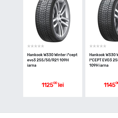
Hankook W330 Winter i*cept
Hankook W330 
evo3 255/50/R21 109H
I*CEPT EVO3 2
iarna
109H iarna
00
0
1125
lei
1145