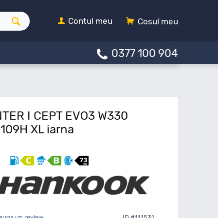
Contul meu
Cosul meu
0377 100 904
NTER I CEPT EVO3 W330
109H XL iarna
auga un review
ID #111531