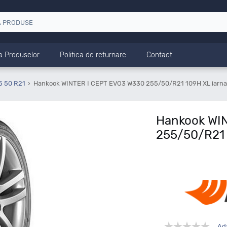
a Produselor
Politica de returnare
Contact
5 50 R21
Hankook WINTER I CEPT EVO3 W330 255/50/R21 109H XL iarna
Hankook WI
255/50/R21 
Ad