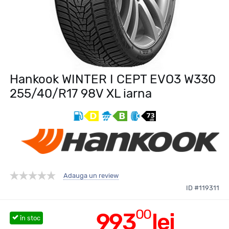
Hankook WINTER I CEPT EVO3 W330
255/40/R17 98V XL iarna
Adauga un review
ID #119311
00
993
lei
în stoc