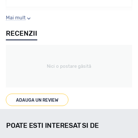
Sezon
Mai mult
RECENZII
Iarna
Tip vechicul
Nici o postare găsită
Turisme
Marcat M+S
ADAUGA UN REVIEW
DA
POATE ESTI INTERESAT SI DE
Indice viteza