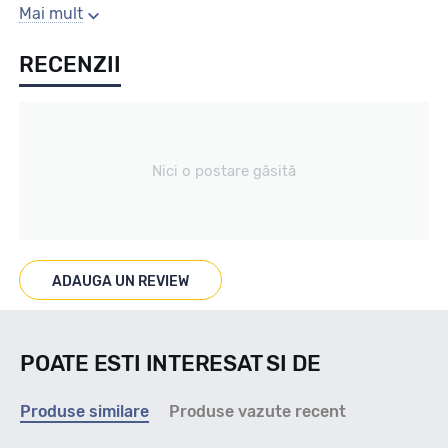
Sezon
Mai mult
RECENZII
Vara
Tip vechicul
Nici o postare găsită
Car4x4
Marcat M+S
ADAUGA UN REVIEW
NU
POATE ESTI INTERESAT SI DE
Indice viteza
Produse similare
Produse vazute recent