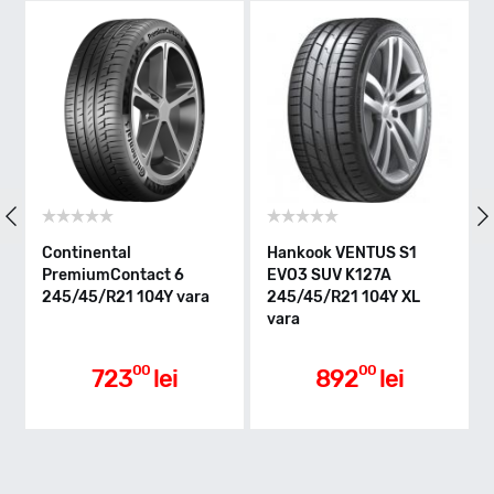
Y - max 300km/h
Indice greutate
104
Clasa de eficienta
Continental
Hankook VENTUS S1
PremiumContact 6
EVO3 SUV K127A
245/45/R21 104Y vara
245/45/R21 104Y XL
C
vara
Aderenta pe carosabil ud
00
00
723
lei
892
lei
A