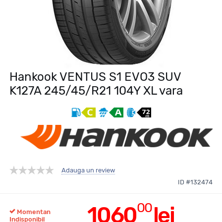
Hankook VENTUS S1 EVO3 SUV
K127A 245/45/R21 104Y XL vara
Adauga un review
ID #132474
00
1060
lei
Momentan
Indisponibil