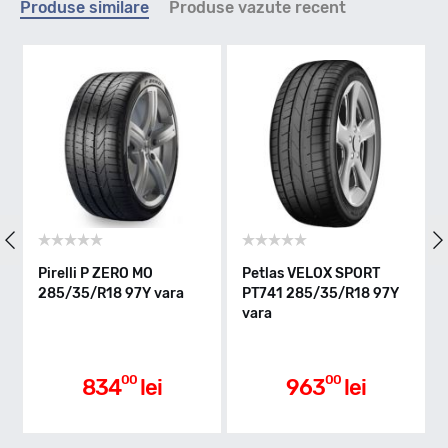
Produse similare
Produse vazute recent
Y - max 300km/h
Indice greutate
101
Clasa de eficienta
Pirelli P ZERO MO
Petlas VELOX SPORT
285/35/R18 97Y vara
PT741 285/35/R18 97Y
vara
C
Aderenta pe carosabil ud
00
00
834
lei
963
lei
A