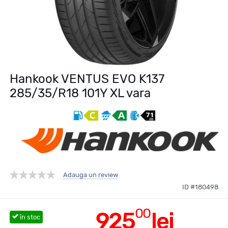
Hankook VENTUS EVO K137
285/35/R18 101Y XL vara
Adauga un review
ID #180498
00
925
lei
în stoc