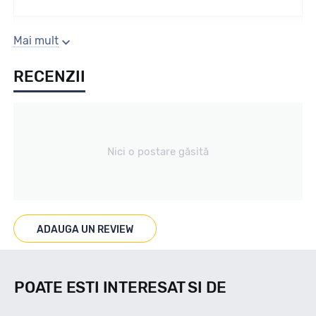
Sezon
Mai mult
RECENZII
Vara
Tip vechicul
Nici o postare găsită
Turisme
Marcat M+S
ADAUGA UN REVIEW
NU
POATE ESTI INTERESAT SI DE
Indice viteza