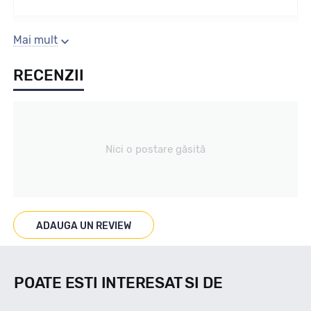
Sezon
Mai mult
RECENZII
IARNA
Tip vechicul
Nici o postare găsită
Light Truck
Marcat M+S
ADAUGA UN REVIEW
M+S/3PMSF
POATE ESTI INTERESAT SI DE
Indice viteza