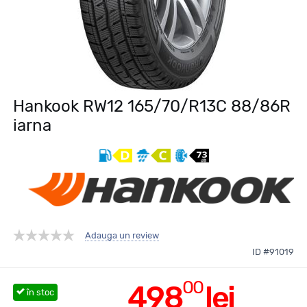
Hankook RW12 165/70/R13C 88/86R
iarna
Adauga un review
ID #91019
00
498
lei
în stoc