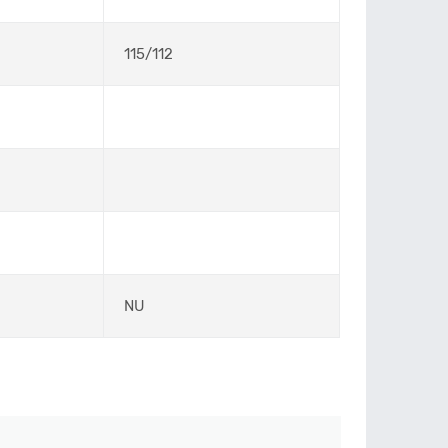
115/112
NU