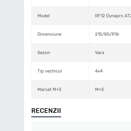
Model
RF12 Dynapro AT
Dimensiune
215/85/R16
Sezon
Vara
Tip vechicul
4x4
Marcat M+S
M+S
RECENZII