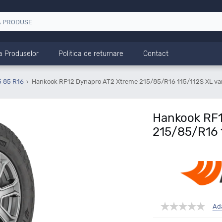
a Produselor
Politica de returnare
Contact
5 85 R16
Hankook RF12 Dynapro AT2 Xtreme 215/85/R16 115/112S XL va
Hankook RF1
215/85/R16 
Ad