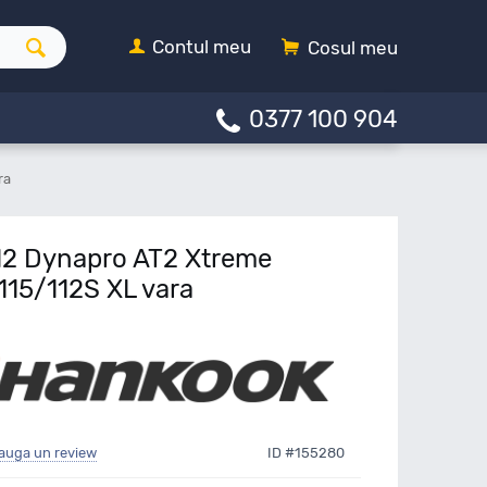
Contul meu
Cosul meu
0377 100 904
ra
2 Dynapro AT2 Xtreme
115/112S XL vara
auga un review
ID #155280