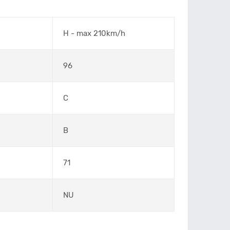
H - max 210km/h
96
C
B
71
NU