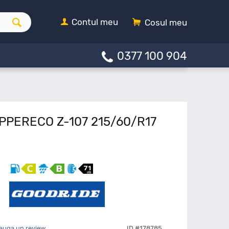
Contul meu
Cosul meu
0377 100 904
UPPERECO Z-107 215/60/R17
auga un review
ID #178785