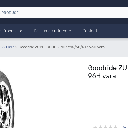
a Produselor
Politica de returnare
Contact
5 60 R17
Goodride ZUPPERECO Z-107 215/60/R17 96H vara
Goodride Z
96H vara
Ad