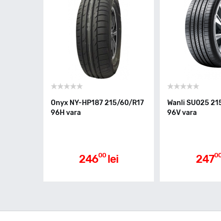
Onyx NY-HP187 215/60/R17
Wanli SU025 21
96H vara
96V vara
00
0
246
lei
247