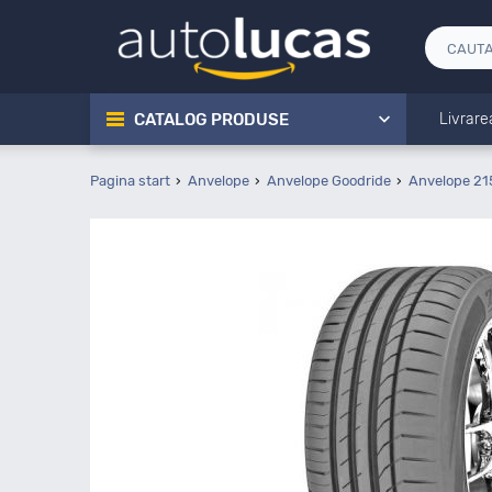
CATALOG PRODUSE
Livrare
Pagina start
Anvelope
Anvelope Goodride
Anvelope 21