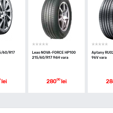
5/60/R17
Leao NOVA-FORCE HP100
Aptany RU0
215/60/R17 96H vara
96V vara
0
00
lei
280
lei
28