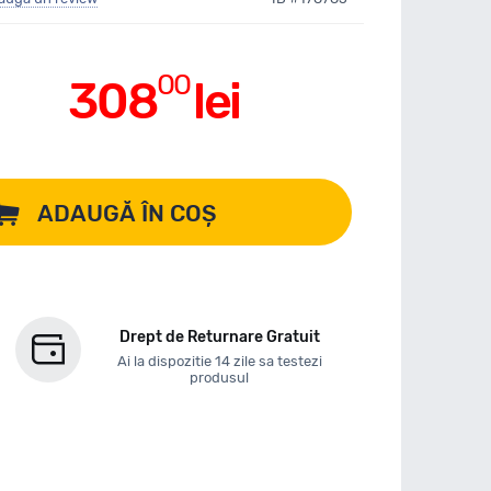
00
308
lei
ADAUGĂ ÎN COȘ
Drept de Returnare Gratuit
Ai la dispozitie 14 zile sa testezi
produsul