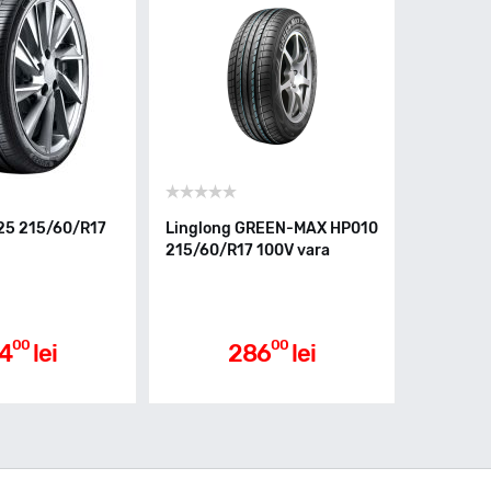
25 215/60/R17
Linglong GREEN-MAX HP010
215/60/R17 100V vara
00
00
4
lei
286
lei