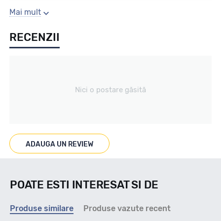
Sezon
Mai mult
RECENZII
Vara
Tip vechicul
Nici o postare găsită
Turisme
Marcaje
ADAUGA UN REVIEW
POATE ESTI INTERESAT SI DE
Indice viteza
Produse similare
Produse vazute recent