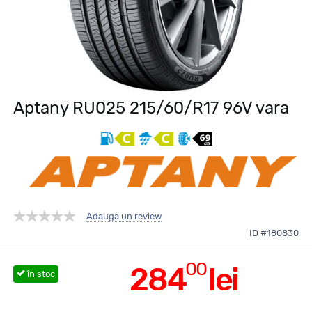
Aptany RU025 215/60/R17 96V vara
Adauga un review
ID #180830
00
284
lei
în stoc