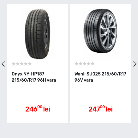
V - max 240km/h
Indice greutate
96
Clasa de eficienta
Onyx NY-HP187
Wanli SU025 215/60/R17
215/60/R17 96H vara
96V vara
C
Aderenta pe carosabil ud
00
00
246
lei
247
lei
C