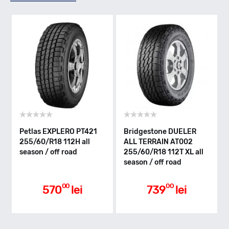
H - max 210km/h
Indice greutate
112
Clasa de eficienta
Petlas EXPLERO PT421
Bridgestone DUELER
255/60/R18 112H all
ALL TERRAIN AT002
season / off road
255/60/R18 112T XL all
D
season / off road
Aderenta pe carosabil ud
00
00
570
lei
739
lei
D