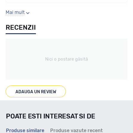
Sezon
Mai mult
RECENZII
All season / Off Road
Tip vechicul
Nici o postare găsită
Car4x4
Marcat M+S
ADAUGA UN REVIEW
DA
POATE ESTI INTERESAT SI DE
Indice viteza
Produse similare
Produse vazute recent