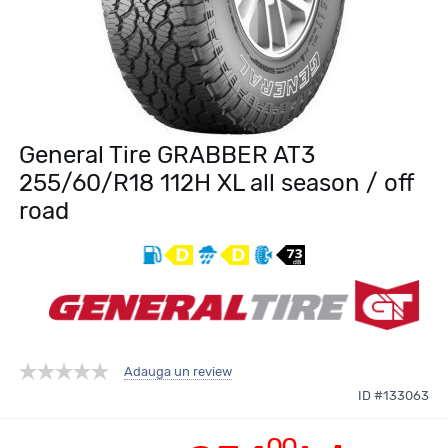
General Tire GRABBER AT3
255/60/R18 112H XL all season / off
road
Adauga un review
ID #133063
00