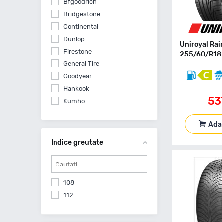
Bfgoodrich
Bridgestone
Continental
Dunlop
Uniroyal Rai
Firestone
255/60/R18 
General Tire
Goodyear
Hankook
53
Kumho
Linglong
Ada
Michelin
Nankang
Indice greutate
Nexen
Nokian
Nokian Tyres
108
Petlas
112
Pirelli
Prinx