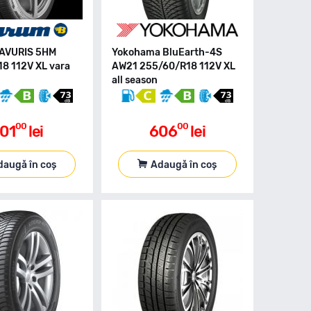
AVURIS 5HM
Yokohama BluEarth-4S
8 112V XL vara
AW21 255/60/R18 112V XL
all season
00
00
01
lei
606
lei
daugă în coș
Adaugă în coș