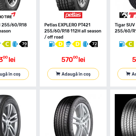
 255/60/R18
Petlas EXPLERO PT421
Tigar SU
season
255/60/R18 112H all season
255/60/R1
/ off road
00
00
3
lei
570
lei
5
ugă în coș
Adaugă în coș
A