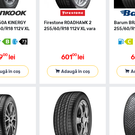
50A KINERGY
Firestone ROADHAWK 2
Barum BR
60/R18 112V XL
255/60/R18 112V XL vara
255/60/R1
00
00
9
lei
601
lei
6
ugă în coș
Adaugă în coș
A