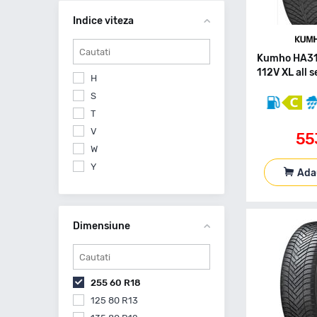
Sonix
Indice viteza
Tigar
Triangle
Uniroyal
Kumho HA31
112V XL all 
Vredestein
H
Windforce
S
Yokohama
T
V
55
W
Y
Ada
Dimensiune
255 60 R18
125 80 R13