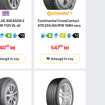
LUE 4SEASON 2
Continental CrossContact
8 112V XL all
ATR 255/60/R18 108H vara
00
00
40
lei
547
lei
daugă în coș
Adaugă în coș