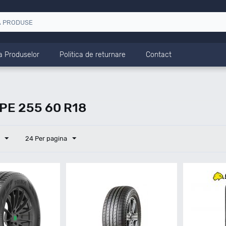
a Produselor
Politica de returnare
Contact
E 255 60 R18
24 Per pagina