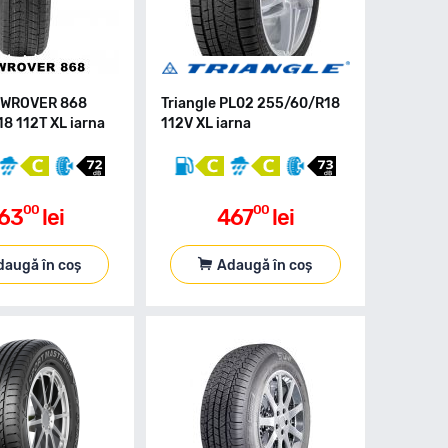
OWROVER 868
Triangle PL02 255/60/R18
8 112T XL iarna
112V XL iarna
00
00
63
lei
467
lei
daugă în coș
Adaugă în coș