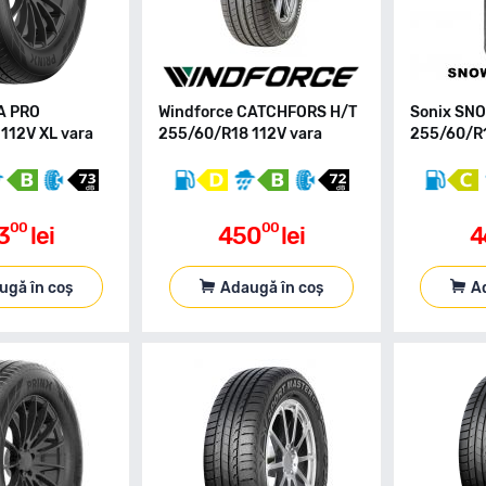
A PRO
Windforce CATCHFORS H/T
Sonix SN
112V XL vara
255/60/R18 112V vara
255/60/R1
00
00
3
lei
450
lei
4
ugă în coș
Adaugă în coș
A