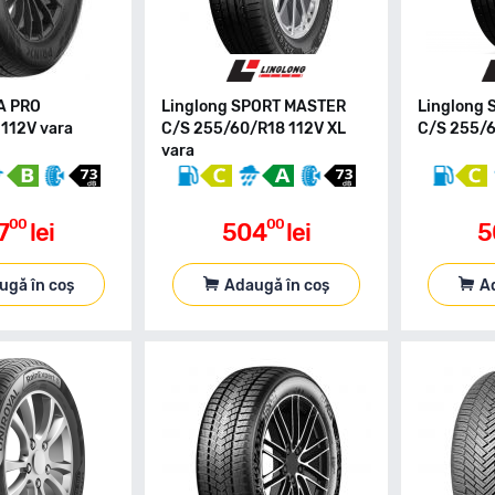
A PRO
Linglong SPORT MASTER
Linglong
112V vara
C/S 255/60/R18 112V XL
C/S 255/6
vara
00
00
7
lei
504
lei
5
ugă în coș
Adaugă în coș
A