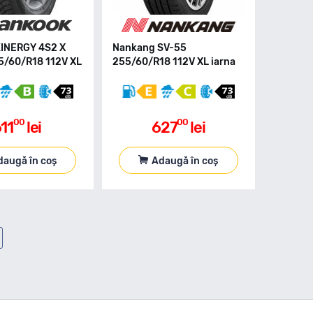
INERGY 4S2 X
Nankang SV-55
/60/R18 112V XL
255/60/R18 112V XL iarna
00
00
11
lei
627
lei
daugă în coș
Adaugă în coș