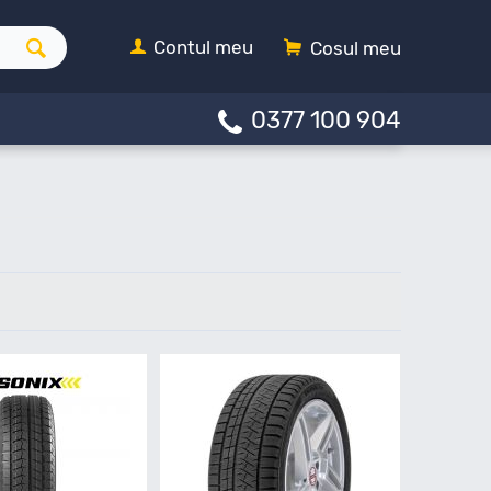
Contul meu
Cosul meu
0377 100 904