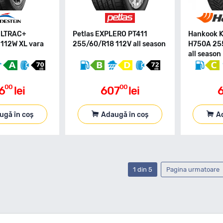
ULTRAC+
Petlas EXPLERO PT411
Hankook K
112W XL vara
255/60/R18 112V all season
H750A 255
all season
00
00
6
lei
607
lei
6
ugă în coș
Adaugă în coș
A
1 din 5
Pagina urmatoare