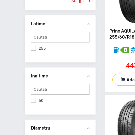
Sterge filtre
Latime
Prinx AQUIL
255/60/R18 
255
44
Inaltime
Ada
60
Diametru