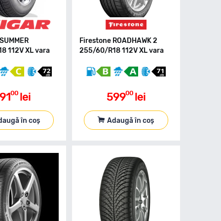
V SUMMER
Firestone ROADHAWK 2
8 112V XL vara
255/60/R18 112V XL vara
00
00
91
lei
599
lei
daugă în coș
Adaugă în coș