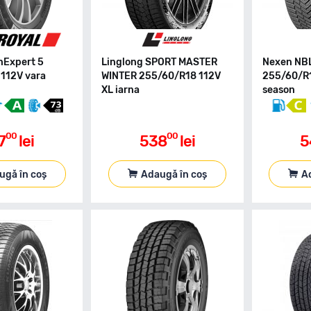
nExpert 5
Linglong SPORT MASTER
Nexen NB
112V vara
WINTER 255/60/R18 112V
255/60/R1
XL iarna
season
00
00
7
lei
538
lei
5
ugă în coș
Adaugă în coș
A