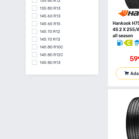
135 80 R12
135 80 R13
145 60 R13
Hankook H7
145 65 R15
4S 2 X 255/
145 70 R12
all season
145 70 R13
145 80 R10C
145 80 R12C
59
145 80 R13
145 80 R15
Ada
155 55 R14
155 60 R15
155 60 R20
155 65 R13
155 65 R14
155 65 R15
155 70 R13
155 70 R14