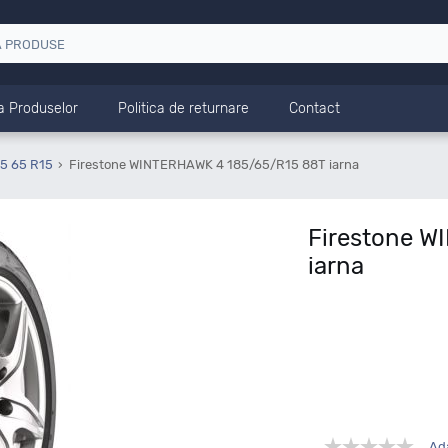
a Produselor
Politica de returnare
Contact
5 65 R15
Firestone WINTERHAWK 4 185/65/R15 88T iarna
Firestone W
iarna
Ad