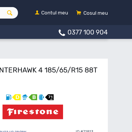
Contul meu
Cosul meu
0377 100 904
INTERHAWK 4 185/65/R15 88T
auga un review
ID #71813