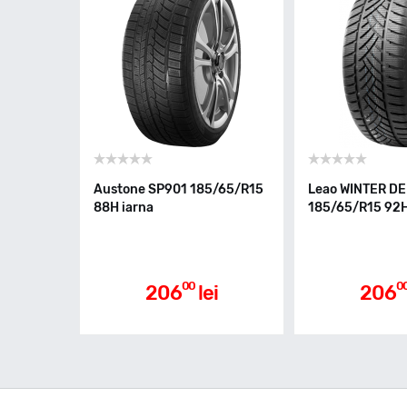
Austone SP901 185/65/R15
Leao WINTER D
88H iarna
185/65/R15 92H
00
0
206
lei
206