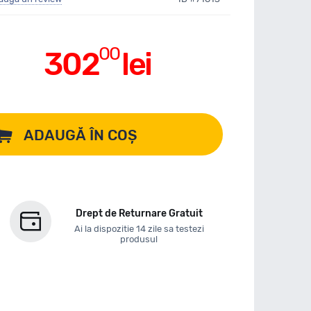
00
302
lei
ADAUGĂ ÎN COȘ
Drept de Returnare Gratuit
Ai la dispozitie 14 zile sa testezi
produsul