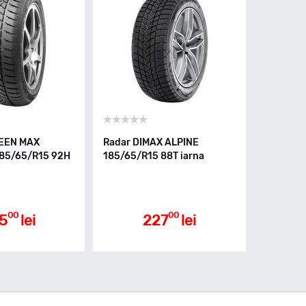
REEN MAX
Radar DIMAX ALPINE
185/65/R15 92H
185/65/R15 88T iarna
00
00
5
lei
227
lei