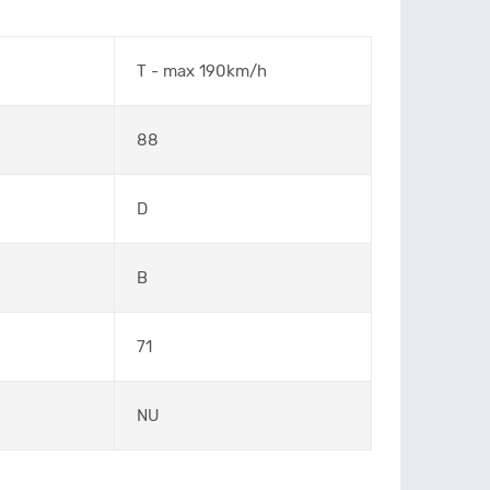
T - max 190km/h
88
D
B
71
NU