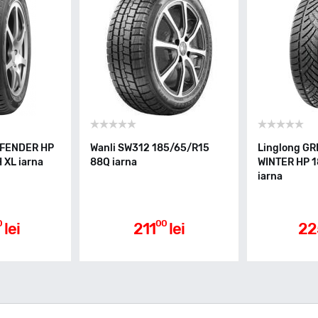
EFENDER HP
Wanli SW312 185/65/R15
Linglong G
 XL iarna
88Q iarna
WINTER HP 
iarna
0
00
lei
211
lei
22