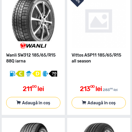
25%
Wanli SW312 185/65/R15
Vittos ASP11 185/65/R15
88Q iarna
all season
00
00
211
lei
213
lei
00
283
lei
Adaugă în coș
Adaugă în coș