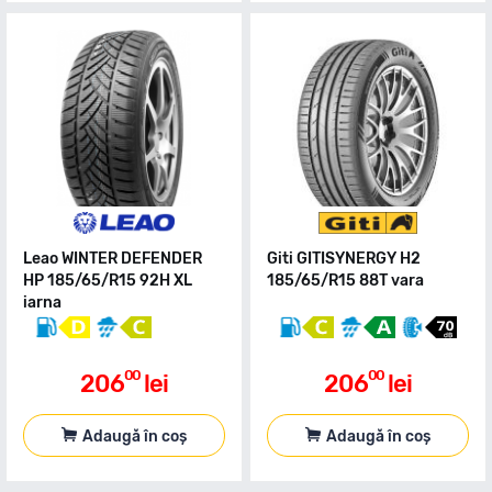
Leao WINTER DEFENDER
Giti GITISYNERGY H2
HP 185/65/R15 92H XL
185/65/R15 88T vara
iarna
00
00
206
lei
206
lei
Adaugă în coș
Adaugă în coș