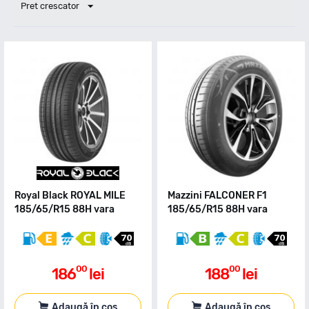
Pret crescator
Royal Black ROYAL MILE
Mazzini FALCONER F1
185/65/R15 88H vara
185/65/R15 88H vara
00
00
186
lei
188
lei
Adaugă în coș
Adaugă în coș