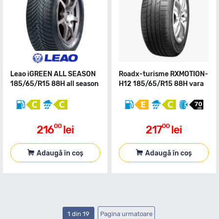
Leao iGREEN ALL SEASON
Roadx-turisme RXMOTION-
185/65/R15 88H all season
H12 185/65/R15 88H vara
00
00
216
lei
217
lei
Adaugă în coș
Adaugă în coș
1 din 19
Pagina urmatoare