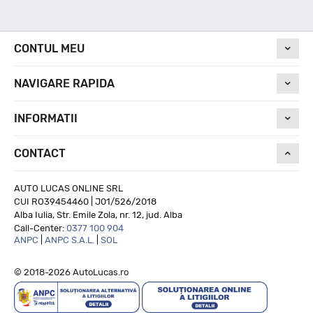
Nivel de zgomot
CONTUL MEU
NAVIGARE RAPIDA
71
INFORMATII
Run On Flat
CONTACT
NU
AUTO LUCAS ONLINE SRL
CUI RO39454460 | J01/526/2018
Alba Iulia, Str. Emile Zola, nr. 12, jud. Alba
Call-Center:
0377 100 904
ANPC
|
ANPC S.A.L.
|
SOL
© 2018-2026 AutoLucas.ro