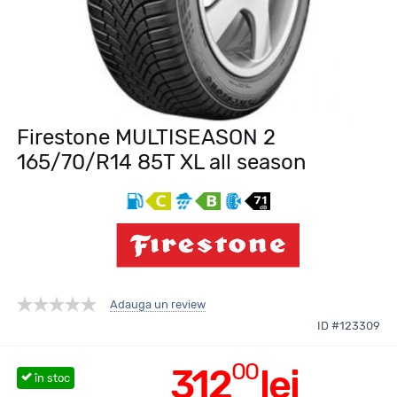
Firestone MULTISEASON 2
165/70/R14 85T XL all season
Adauga un review
ID #123309
00
312
lei
în stoc