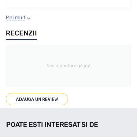
Sezon
Mai mult
RECENZII
All season
Tip vechicul
Nici o postare găsită
nespecificat
Marcaje
ADAUGA UN REVIEW
M+S
POATE ESTI INTERESAT SI DE
Indice viteza