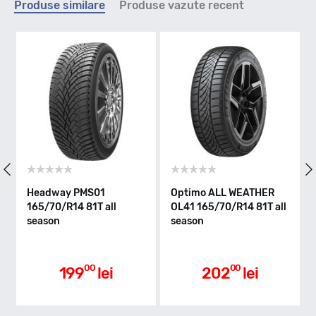
Produse similare
Produse vazute recent
T - max 190km/h
Indice greutate
85
Clasa de eficienta
Headway PMS01
Optimo ALL WEATHER
165/70/R14 81T all
OL41 165/70/R14 81T all
season
season
C
Aderenta pe carosabil ud
00
00
199
lei
202
lei
B