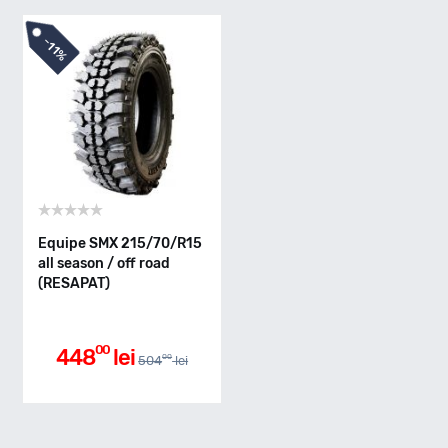
-
11%
Indice greutate
Clasa de eficienta
Equipe SMX 215/70/R15
all season / off road
(RESAPAT)
Aderenta pe carosabil ud
00
448
lei
00
504
lei
Nivel de zgomot