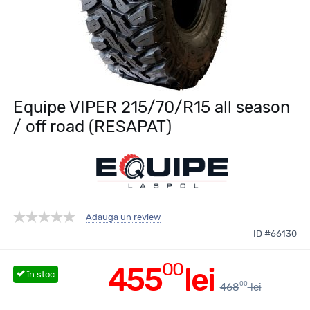
Equipe VIPER 215/70/R15 all season
/ off road (RESAPAT)
Adauga un review
ID #66130
00
455
lei
în stoc
00
468
lei