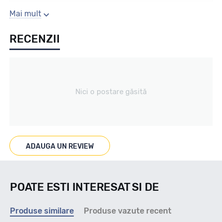
Sezon
Mai mult
RECENZII
All season / Off Road
Tip vechicul
Nici o postare găsită
4X4/SUV
Marcaje
ADAUGA UN REVIEW
M+S
POATE ESTI INTERESAT SI DE
Indice viteza
Produse similare
Produse vazute recent