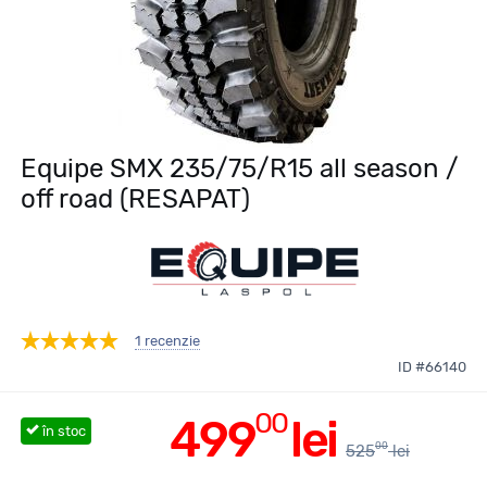
Equipe SMX 235/75/R15 all season /
off road (RESAPAT)
1 recenzie
ID #66140
00
499
lei
în stoc
00
525
lei