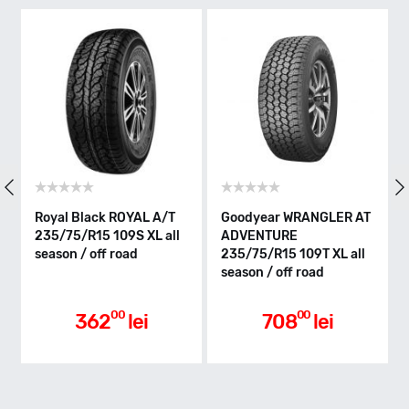
Indice greutate
Clasa de eficienta
Royal Black ROYAL A/T
Goodyear WRANGLER AT
Bfg
235/75/R15 109S XL all
ADVENTURE
TE
season / off road
235/75/R15 109T XL all
235
Aderenta pe carosabil ud
season / off road
sea
00
00
362
lei
708
lei
Nivel de zgomot