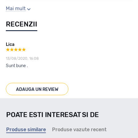
Sezon
Mai mult
RECENZII
All season / Off Road
Lica
Tip vechicul
13/08/2020, 16:08
Sunt bune .
4X4/SUV
Marcaje
ADAUGA UN REVIEW
M+S
POATE ESTI INTERESAT SI DE
Indice viteza
Produse similare
Produse vazute recent