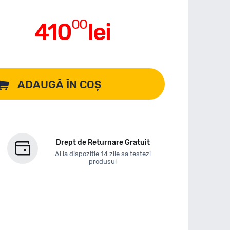
00
410
lei
ADAUGĂ ÎN COȘ
Drept de Returnare Gratuit
Ai la dispozitie 14 zile sa testezi
produsul