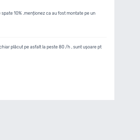
pe spate 10% .menționez ca au fost montate pe un
iar plăcut pe asfalt la peste 80 /h , sunt ușoare pt