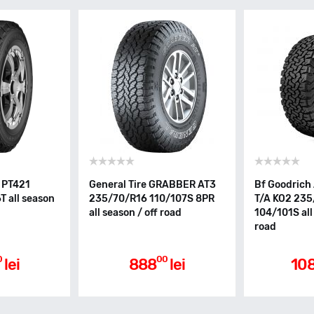
 PT421
General Tire GRABBER AT3
Bf Goodrich
 all season
235/70/R16 110/107S 8PR
T/A KO2 235
all season / off road
104/101S all
road
0
00
lei
888
lei
10