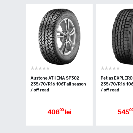
Austone ATHENA SP302
Petlas EXPLERO
235/70/R16 106T all season
235/70/R16 106T
/ off road
/ off road
00
0
408
lei
545