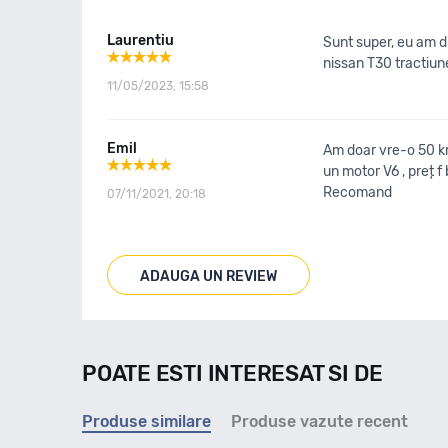
Laurentiu
Sunt super, eu am d
nissan T30 tractiu
11/05/2023, 15:58
Emil
Am doar vre-o 50 km
un motor V6 , preț f
Recomand
07/11/2021, 20:18
ADAUGA UN REVIEW
POATE ESTI INTERESAT SI DE
Produse similare
Produse vazute recent