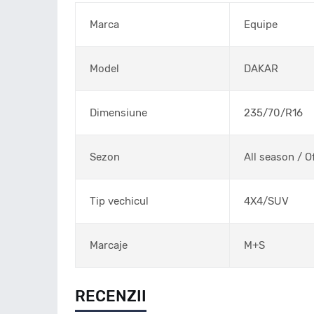
Marca
Equipe
Model
DAKAR
Dimensiune
235/70/R16
Sezon
All season / O
Tip vechicul
4X4/SUV
Marcaje
M+S
RECENZII