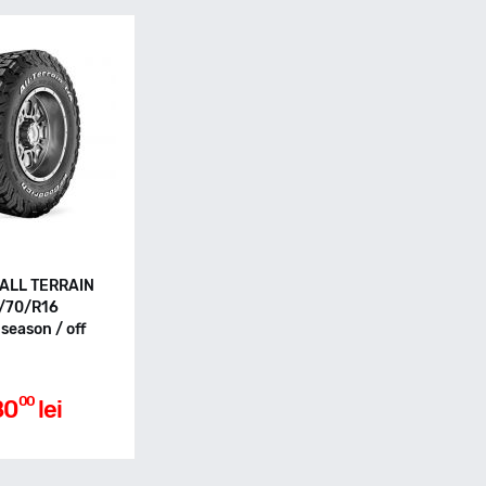
 ALL TERRAIN
/70/R16
 season / off
00
80
lei