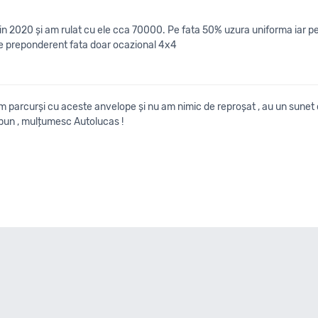
in 2020 și am rulat cu ele cca 70000. Pe fata 50% uzura uniforma iar 
ne preponderent fata doar ocazional 4x4
 parcurși cu aceste anvelope și nu am nimic de reproșat , au un sunet ch
 bun , mulțumesc Autolucas !