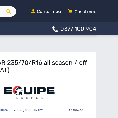
Contul meu
Cosul meu
0377 100 904
R 235/70/R16 all season / off
AT)
ecenzii
Adauga un review
ID #66363