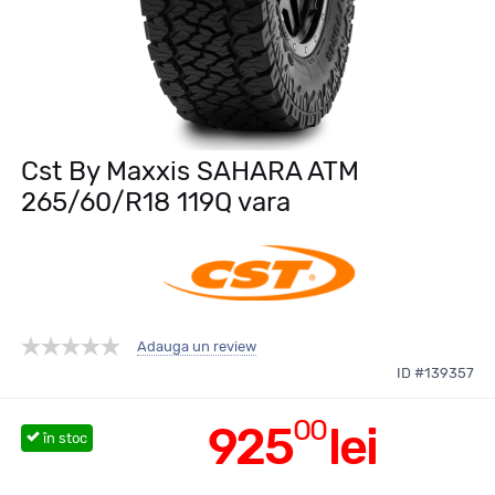
Cst By Maxxis SAHARA ATM
265/60/R18 119Q vara
Adauga un review
ID #139357
00
925
lei
în stoc