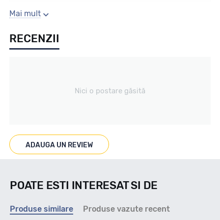
Sezon
Mai mult
RECENZII
Vara
Tip vechicul
Nici o postare găsită
Marcaje
ADAUGA UN REVIEW
Indice viteza
POATE ESTI INTERESAT SI DE
Produse similare
Produse vazute recent
Q - max 160km/h