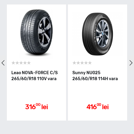
Indice greutate
119
Clasa de eficienta
Leao NOVA-FORCE C/S
Sunny NU025
265/60/R18 110V vara
265/60/R18 114H vara
Aderenta pe carosabil ud
00
00
316
lei
416
lei
Nivel de zgomot