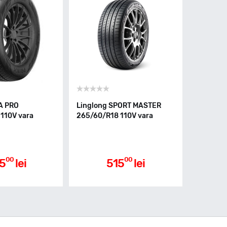
A PRO
Linglong SPORT MASTER
110V vara
265/60/R18 110V vara
00
00
5
lei
515
lei