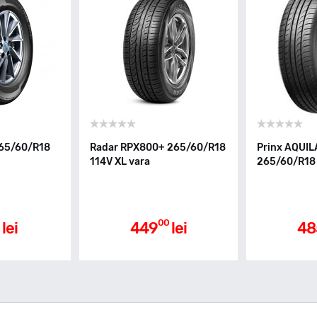
65/60/R18
Radar RPX800+ 265/60/R18
Prinx AQUIL
114V XL vara
265/60/R18 
0
00
lei
449
lei
48