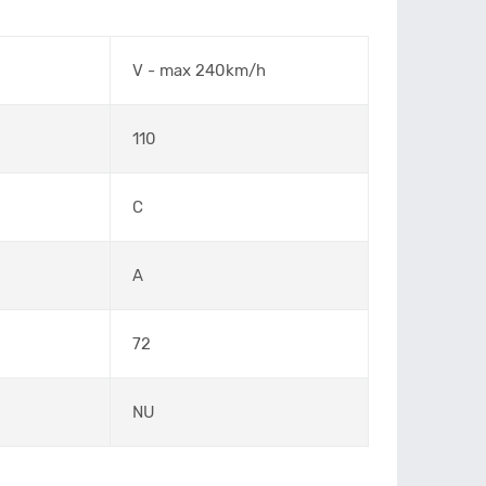
V - max 240km/h
110
C
A
72
NU