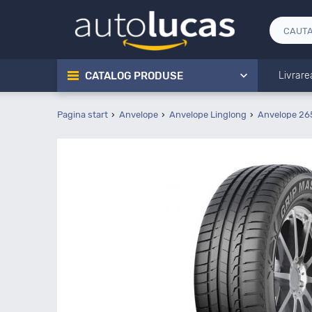
CATALOG PRODUSE
Livrare
Pagina start
Anvelope
Anvelope Linglong
Anvelope 26