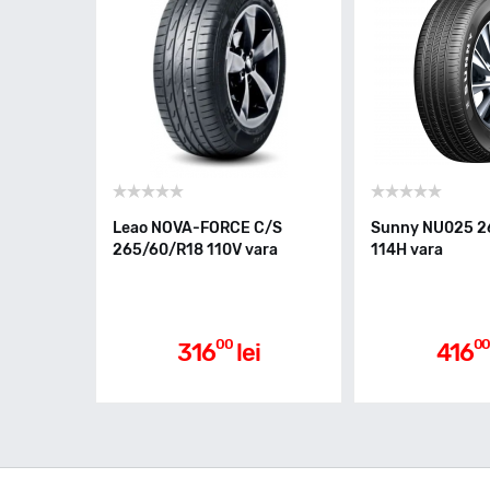
Leao NOVA-FORCE C/S
Sunny NU025 2
265/60/R18 110V vara
114H vara
00
0
316
lei
416