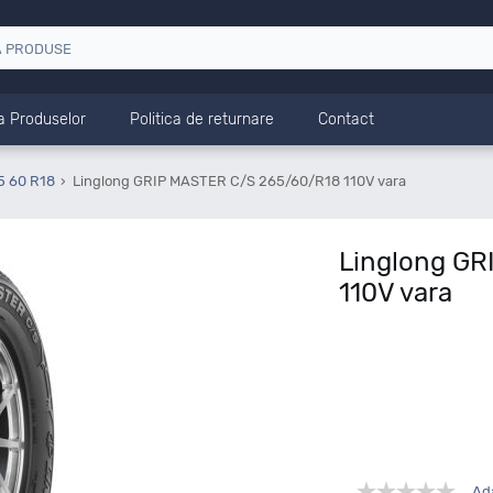
a Produselor
Politica de returnare
Contact
5 60 R18
Linglong GRIP MASTER C/S 265/60/R18 110V vara
Linglong G
110V vara
Ad