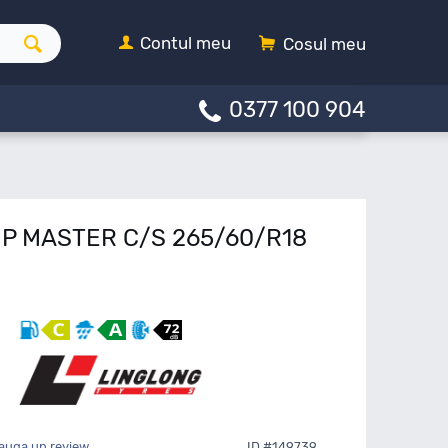
Contul meu
Cosul meu
0377 100 904
RIP MASTER C/S 265/60/R18
auga un review
ID #149739