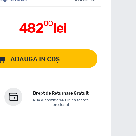
00
482
lei
ADAUGĂ ÎN COȘ
Drept de Returnare Gratuit
Ai la dispozitie 14 zile sa testezi
produsul