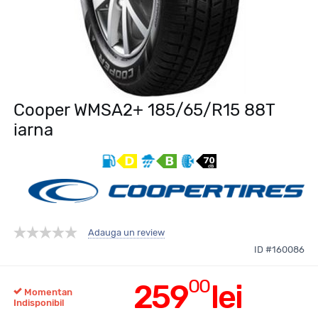
Cooper WMSA2+ 185/65/R15 88T
iarna
Adauga un review
ID #160086
00
259
lei
Momentan
Indisponibil