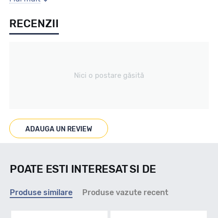
RECENZII
Iarna
Tip vechicul
Nici o postare găsită
Turisme
Marcaje
ADAUGA UN REVIEW
POATE ESTI INTERESAT SI DE
Indice viteza
Produse similare
Produse vazute recent
T - max 190km/h