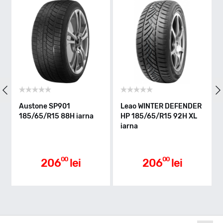
Indice greutate
88
Clasa de eficienta
Austone SP901
Leao WINTER DEFENDER
W
185/65/R15 88H iarna
HP 185/65/R15 92H XL
8
D
iarna
Aderenta pe carosabil ud
00
00
206
lei
206
lei
B
Nivel de zgomot