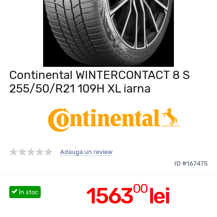
Continental WINTERCONTACT 8 S
255/50/R21 109H XL iarna
Adauga un review
ID #167475
00
1563
lei
în stoc