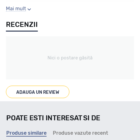
Sezon
Mai mult
RECENZII
Iarna
Tip vechicul
Nici o postare găsită
Turisme
Marcaje
ADAUGA UN REVIEW
POATE ESTI INTERESAT SI DE
Indice viteza
Produse similare
Produse vazute recent