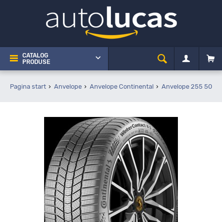
CATALOG
PRODUSE
Pagina start
Anvelope
Anvelope Continental
Anvelope 255 50 R2