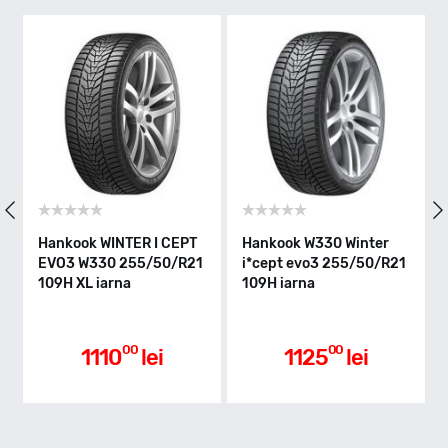
H - max 210km/h
Indice greutate
109
Clasa de eficienta
Hankook WINTER I CEPT
Hankook W330 Winter
Han
EVO3 W330 255/50/R21
i*cept evo3 255/50/R21
I*C
109H XL iarna
109H iarna
255/
Aderenta pe carosabil ud
00
00
1110
lei
1125
lei
Nivel de zgomot