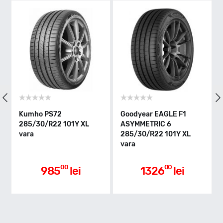
Indice greutate
101
Clasa de eficienta
Kumho PS72
Goodyear EAGLE F1
Goo
285/30/R22 101Y XL
ASYMMETRIC 6
SUP
C
vara
285/30/R22 101Y XL
285
vara
vara
Aderenta pe carosabil ud
00
00
985
lei
1326
lei
A
Nivel de zgomot