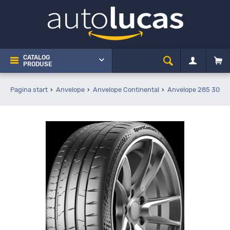
CATALOG
PRODUSE
Pagina start
Anvelope
Anvelope Continental
Anvelope 285 30 R