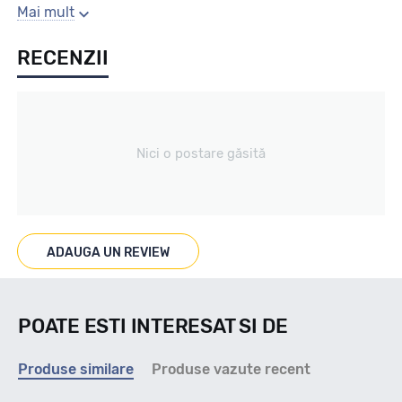
Sezon
Mai mult
RECENZII
Vara
Tip vechicul
Nici o postare găsită
Turisme
Marcaje
ADAUGA UN REVIEW
POATE ESTI INTERESAT SI DE
Indice viteza
Produse similare
Produse vazute recent
Y - max 300km/h