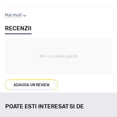
Sezon
Mai mult
RECENZII
All season
Tip vechicul
Nici o postare găsită
Car4x4
Marcat M+S
ADAUGA UN REVIEW
DA
POATE ESTI INTERESAT SI DE
Indice viteza