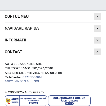
Nivel de zgomot
CONTUL MEU
NAVIGARE RAPIDA
72
INFORMATII
Run On Flat
CONTACT
NU
AUTO LUCAS ONLINE SRL
CUI RO39454460 | J01/526/2018
Alba Iulia, Str. Emile Zola, nr. 12, jud. Alba
Call-Center:
0377 100 904
ANPC
|
ANPC S.A.L.
|
SOL
© 2018-2026 AutoLucas.ro