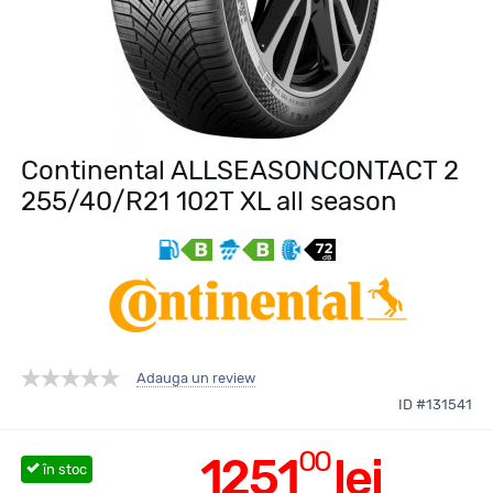
Continental ALLSEASONCONTACT 2
255/40/R21 102T XL all season
Adauga un review
ID #131541
00
1251
lei
în stoc