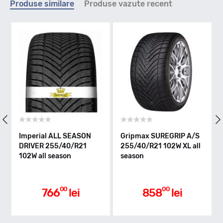
Produse similare
Produse vazute recent
T - max 190km/h
Indice greutate
102
Clasa de eficienta
rial ALL SEASON
Gripmax SUREGRIP A/S
Goodyear 
ER 255/40/R21
255/40/R21 102W XL all
4SEASONS
 all season
season
255/40/R21
B
season
Aderenta pe carosabil ud
00
00
766
lei
858
lei
10
B