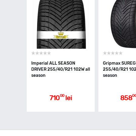
Imperial ALL SEASON
Gripmax SUREG
DRIVER 255/40/R21 102W all
255/40/R21 102
season
season
00
0
710
lei
858