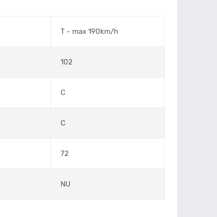
T - max 190km/h
102
C
C
72
NU