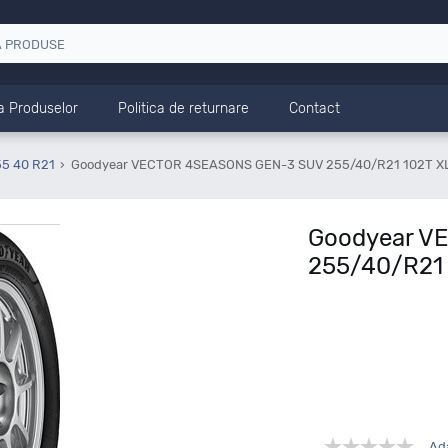
a Produselor
Politica de returnare
Contact
55 40 R21
Goodyear VECTOR 4SEASONS GEN-3 SUV 255/40/R21 102T XL 
Goodyear V
255/40/R21 
Ad