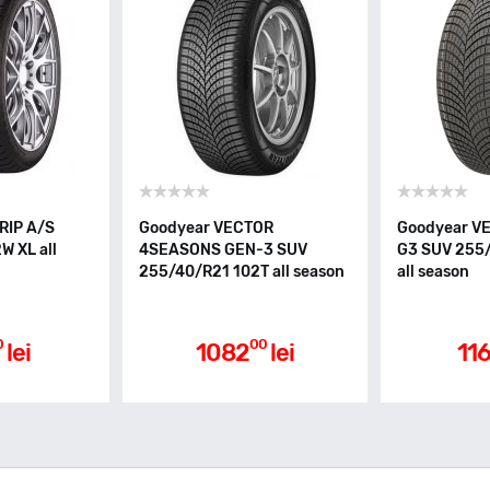
RIP A/S
Goodyear VECTOR
Goodyear V
W XL all
4SEASONS GEN-3 SUV
G3 SUV 255/
255/40/R21 102T all season
all season
0
00
lei
1082
lei
11