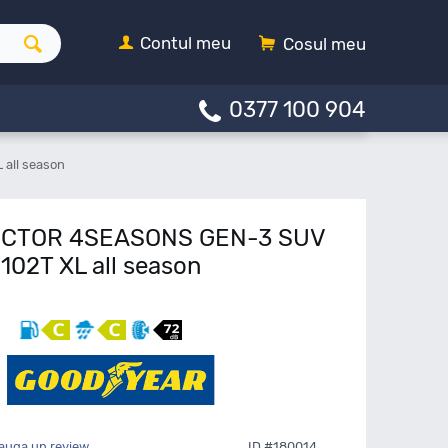
Contul meu
Cosul meu
0377 100 904
all season
ECTOR 4SEASONS GEN-3 SUV
102T XL all season
auga un review
ID #180014