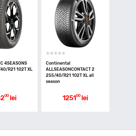
EC 4SEASONS
Continental
40/R21 102T XL
ALLSEASONCONTACT 2
255/40/R21 102T XL all
season
00
00
62
lei
1251
lei