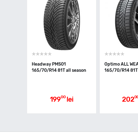
Headway PMS01
Optimo ALL WE
165/70/R14 81T all season
165/70/R14 81T 
00
0
199
lei
202