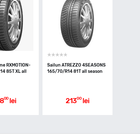
sme RXMOTION-
Sailun ATREZZO 4SEASONS
4 85T XL all
165/70/R14 81T all season
00
00
8
lei
213
lei