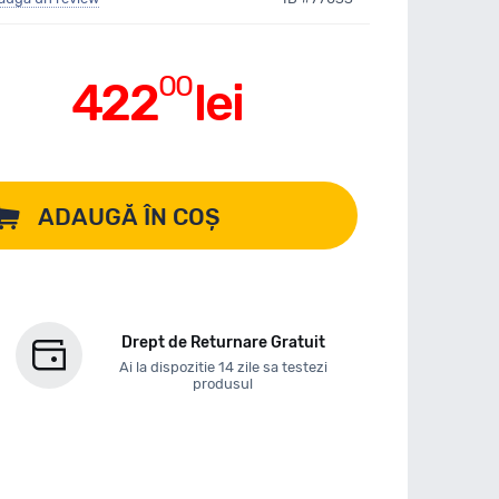
00
422
lei
ADAUGĂ ÎN COȘ
Drept de Returnare Gratuit
Ai la dispozitie 14 zile sa testezi
produsul