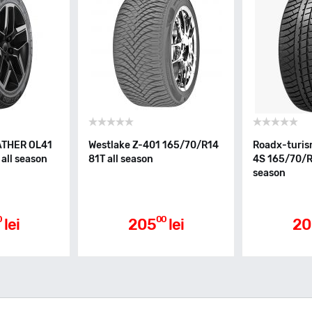
ATHER OL41
Westlake Z-401 165/70/R14
Roadx-turi
all season
81T all season
4S 165/70/R1
season
0
00
lei
205
lei
20