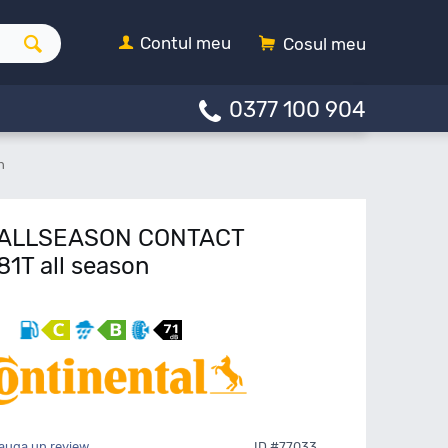
Contul meu
Cosul meu
0377 100 904
n
l ALLSEASON CONTACT
1T all season
auga un review
ID #77033