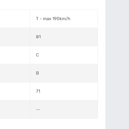
T - max 190km/h
81
C
B
71
--