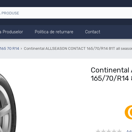
a Produselor
Politica de returnare
Contact
165 70 R14
Continental ALLSEASON CONTACT 165/70/R14 81T all seaso
Continenta
165/70/R14 8
Ad