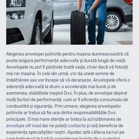
Alegerea anvelopei potrivite pentru mașina dumneavoastră vă
poate asigura performanțe adecvate și durată lungă de viață
Anvelopele nu pot fi păstrate toată viața, chiar dacă vă folosiți
mai rar mașina. În cele din urmă, vor da unele semne de
îmbătrânire sau vor începe să vă deranjeze. Anvelopele oferă o
aderență adecvată la drum, o accelerație mai bună și de
asemenea, stabilitate mașinii Dvs. În plus, de anvelope depind
mulți factori de performanță, cum ar fi eficiența consumului de
combustibil și siguranța. Prin urmare, alegerea anvelopelor
potrivite ar trebui să fie una dintre responsabilitățile Dvs.
principale. O mai mare atenție ar trebui la achiziționarea de
anvelope off road
dar ne puteți
contacta
și veți beneficia de
experiența specialiștilor noștri. Așadar, iată câteva lucruri pe
care trebuie să le luați în considerare înainte de a cumpăra