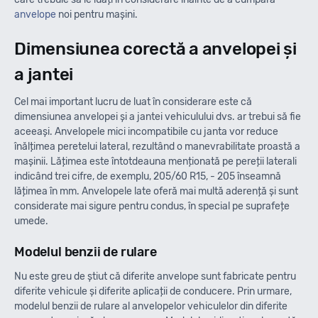
anvelope
noi pentru mașini.
Dimensiunea corectă a anvelopei și
a jantei
Cel mai important lucru de luat în considerare este că
dimensiunea anvelopei și a jantei vehiculului dvs. ar trebui să fie
aceeași. Anvelopele mici incompatibile cu janta vor reduce
înălțimea peretelui lateral, rezultând o manevrabilitate proastă a
mașinii. Lățimea este întotdeauna menționată pe pereții laterali
indicând trei cifre, de exemplu, 205/60 R15, - 205 înseamnă
lățimea în mm. Anvelopele late oferă mai multă aderență și sunt
considerate mai sigure pentru condus, în special pe suprafețe
umede.
Modelul benzii de rulare
Nu este greu de știut că diferite anvelope sunt fabricate pentru
diferite vehicule și diferite aplicații de conducere. Prin urmare,
modelul benzii de rulare al anvelopelor vehiculelor din diferite