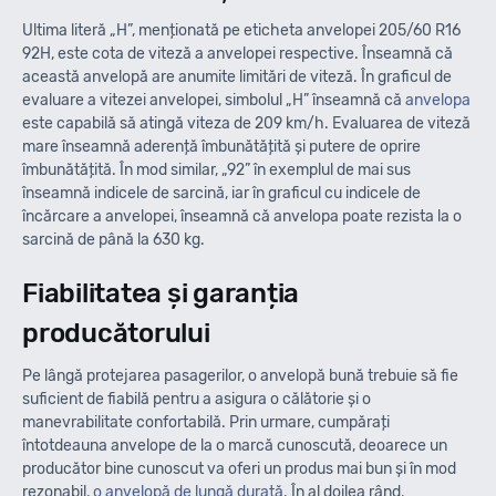
Ultima literă „H”, menționată pe eticheta anvelopei 205/60 R16
92H, este cota de viteză a anvelopei respective. Înseamnă că
această anvelopă are anumite limitări de viteză. În graficul de
evaluare a vitezei anvelopei, simbolul „H” înseamnă că
anvelopa
este capabilă să atingă viteza de 209 km/h. Evaluarea de viteză
mare înseamnă aderență îmbunătățită și putere de oprire
îmbunătățită. În mod similar, „92” în exemplul de mai sus
înseamnă indicele de sarcină, iar în graficul cu indicele de
încărcare a anvelopei, înseamnă că anvelopa poate rezista la o
sarcină de până la 630 kg.
Fiabilitatea și garanția
producătorului
Pe lângă protejarea pasagerilor, o anvelopă bună trebuie să fie
suficient de fiabilă pentru a asigura o călătorie și o
manevrabilitate confortabilă. Prin urmare, cumpărați
întotdeauna anvelope de la o marcă cunoscută, deoarece un
producător bine cunoscut va oferi un produs mai bun și în mod
rezonabil,
o anvelopă de lungă durată
. În al doilea rând,