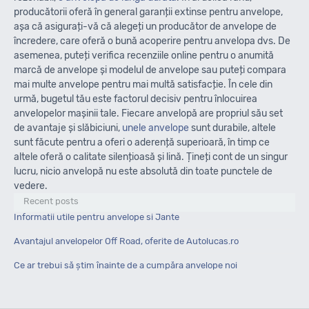
producătorii oferă în general garanții extinse pentru anvelope,
așa că asigurați-vă că alegeți un producător de anvelope de
încredere, care oferă o bună acoperire pentru anvelopa dvs. De
asemenea, puteți verifica recenziile online pentru o anumită
marcă de anvelope și modelul de anvelope sau puteți compara
mai multe anvelope pentru mai multă satisfacție. În cele din
urmă, bugetul tău este factorul decisiv pentru înlocuirea
anvelopelor mașinii tale. Fiecare anvelopă are propriul său set
de avantaje și slăbiciuni,
unele anvelope
sunt durabile, altele
sunt făcute pentru a oferi o aderență superioară, în timp ce
altele oferă o calitate silențioasă și lină. Țineți cont de un singur
lucru, nicio anvelopă nu este absolută din toate punctele de
vedere.
Recent posts
Informatii utile pentru anvelope si Jante
Avantajul anvelopelor Off Road, oferite de Autolucas.ro
Ce ar trebui să știm înainte de a cumpăra anvelope noi