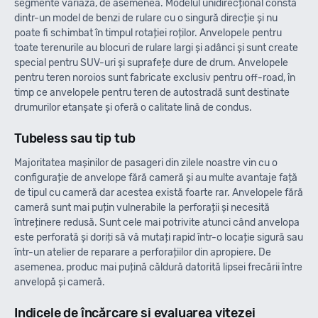
segmente variază, de asemenea. Modelul unidirecțional constă
dintr-un model de benzi de rulare cu o singură direcție și nu
poate fi schimbat în timpul rotației roților. Anvelopele pentru
toate terenurile au blocuri de rulare largi și adânci și sunt create
special pentru SUV-uri și suprafețe dure de drum. Anvelopele
pentru teren noroios sunt fabricate exclusiv pentru off-road, în
timp ce anvelopele pentru teren de autostradă sunt destinate
drumurilor etanșate și oferă o calitate lină de condus.
Tubeless sau tip tub
Majoritatea mașinilor de pasageri din zilele noastre vin cu o
configurație de anvelope fără cameră și au multe avantaje față
de tipul cu cameră dar acestea există foarte rar. Anvelopele fără
cameră sunt mai puțin vulnerabile la perforații și necesită
întreținere redusă. Sunt cele mai potrivite atunci când anvelopa
este perforată și doriți să vă mutați rapid într-o locație sigură sau
într-un atelier de reparare a perforațiilor din apropiere. De
asemenea, produc mai puțină căldură datorită lipsei frecării între
anvelopă și cameră.
Indicele de încărcare și evaluarea vitezei