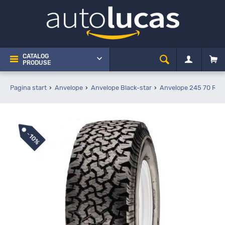
CATALOG
PRODUSE
Pagina start
Anvelope
Anvelope Black-star
Anvelope 245 70 R16
-
10%