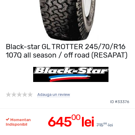
Black-star GL TROTTER 245/70/R16
107Q all season / off road (RESAPAT)
Adauga un review
ID #33376
00
645
lei
Momentan
00
Indisponibil
715
lei