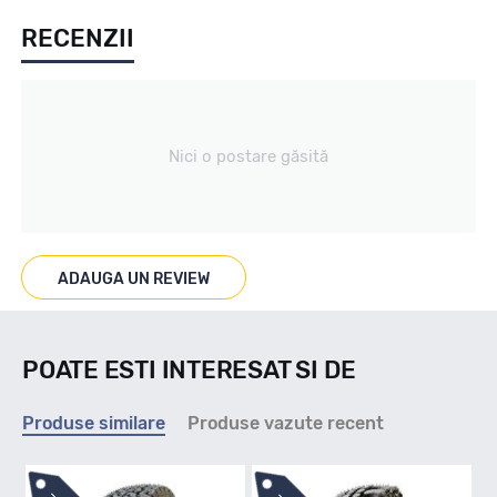
RECENZII
All season / Off Road
Tip vechicul
Nici o postare găsită
4X4/SUV
Marcaje
ADAUGA UN REVIEW
M+S
POATE ESTI INTERESAT SI DE
Indice viteza
Produse similare
Produse vazute recent
Q
-
-