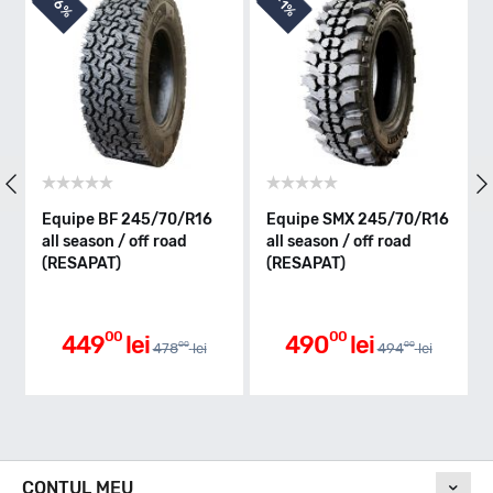
6%
1%
Indice greutate
107
Clasa de eficienta
Equipe BF 245/70/R16
Equipe SMX 245/70/R16
all season / off road
all season / off road
(RESAPAT)
(RESAPAT)
1
Aderenta pe carosabil ud
00
00
449
lei
490
lei
00
00
478
lei
494
lei
Nivel de zgomot
CONTUL MEU