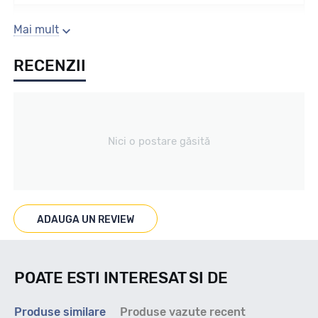
Sezon
Mai mult
RECENZII
All season / Off Road
Tip vechicul
Nici o postare găsită
Car4x4
Marcat M+S
ADAUGA UN REVIEW
DA
POATE ESTI INTERESAT SI DE
Indice viteza
Produse similare
Produse vazute recent