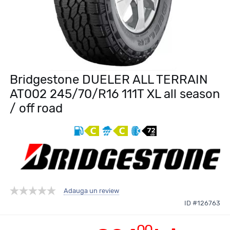
Bridgestone DUELER ALL TERRAIN
AT002 245/70/R16 111T XL all season
/ off road
Adauga un review
ID #126763
00