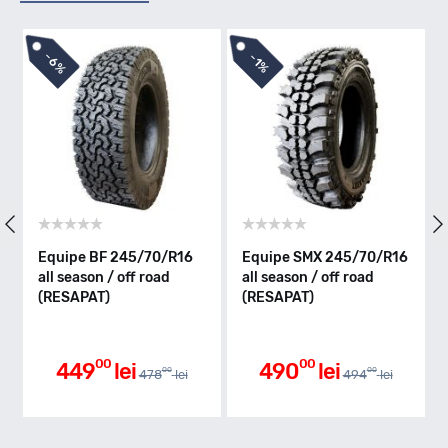
T - max 190km/h
-
1%
Indice greutate
111
Clasa de eficienta
Equipe SMX 245/70/R16
Royal Black TERRA
all season / off road
FORCE AT 245/70/R16
(RESAPAT)
111T XL all season / off
C
road
Aderenta pe carosabil ud
00
00
490
lei
490
lei
00
494
lei
C