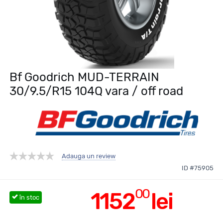
Bf Goodrich MUD-TERRAIN
30/9.5/R15 104Q vara / off road
Adauga un review
ID #75905
00
1152
lei
în stoc