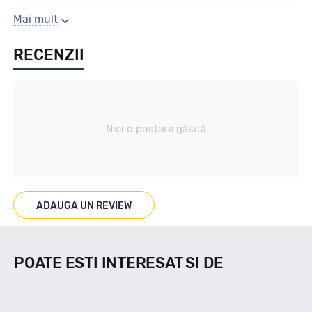
Sezon
Mai mult
RECENZII
Vara / Off Road
Tip vechicul
Nici o postare găsită
4X4/SUV
Marcaje
ADAUGA UN REVIEW
T/A KM3 (20-80 ON-OFF)
POATE ESTI INTERESAT SI DE
Indice viteza