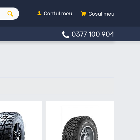
Contul meu
Cosul meu
0377 100 904