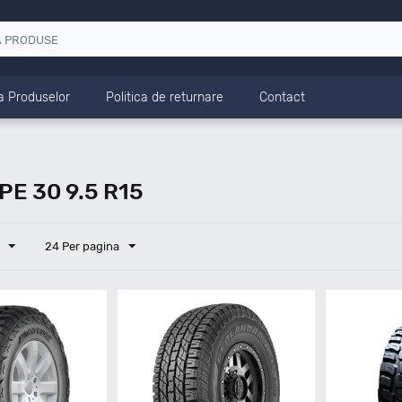
a Produselor
Politica de returnare
Contact
E 30 9.5 R15
24 Per pagina