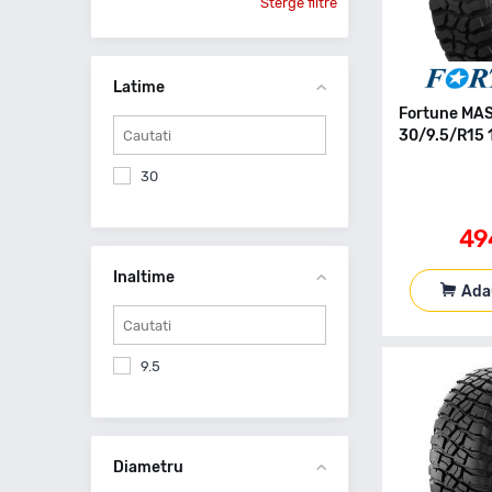
Sterge filtre
Latime
Fortune MA
30/9.5/R15 
30
49
Inaltime
Ada
9.5
Diametru