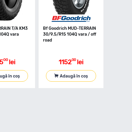
RRAIN T/A KM3
Bf Goodrich MUD-TERRAIN
104Q vara
30/9.5/R15 104Q vara / off
road
00
00
25
lei
1152
lei
ugă în coș
Adaugă în coș