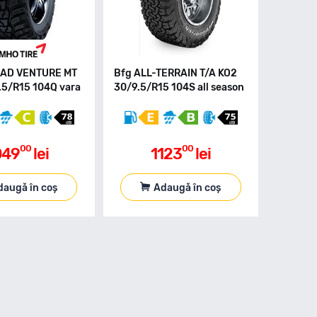
AD VENTURE MT
Bfg ALL-TERRAIN T/A KO2
.5/R15 104Q vara
30/9.5/R15 104S all season
00
00
049
lei
1123
lei
daugă în coș
Adaugă în coș