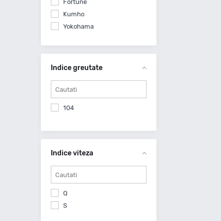
Fortune
Kumho
Yokohama
Indice greutate
104
Indice viteza
Q
S