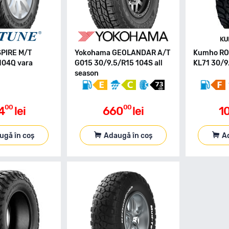
SPIRE M/T
Yokohama GEOLANDAR A/T
Kumho RO
104Q vara
G015 30/9.5/R15 104S all
KL71 30/9
season
00
00
4
lei
660
lei
1
ugă în coș
Adaugă în coș
A