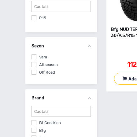
R15
Bfg MUD TE
30/9.5/R15 
Sezon
Vara
11
All season
Off Road
Ada
Brand
Bf Goodrich
Bfg