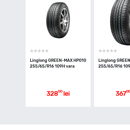
Linglong GREEN-MAX HP010
Linglong GREE
255/65/R16 109H vara
255/65/R16 109
00
0
328
lei
367