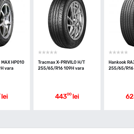
N MAX HP010
Tracmax X-PRIVILO H/T
Hankook RA
H vara
255/65/R16 109H vara
255/65/R16 
0
00
lei
443
lei
62