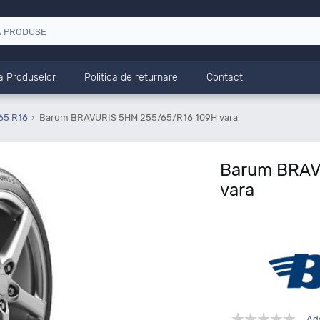
a Produselor
Politica de returnare
Contact
65 R16
Barum BRAVURIS 5HM 255/65/R16 109H vara
Barum BRAV
vara
Ad