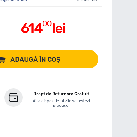
00
614
lei
ADAUGĂ ÎN COȘ
Drept de Returnare Gratuit
Ai la dispozitie 14 zile sa testezi
produsul