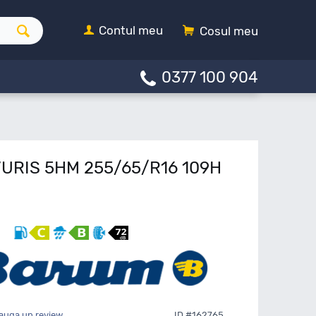
Contul meu
Cosul meu
0377 100 904
URIS 5HM 255/65/R16 109H
auga un review
ID #162765