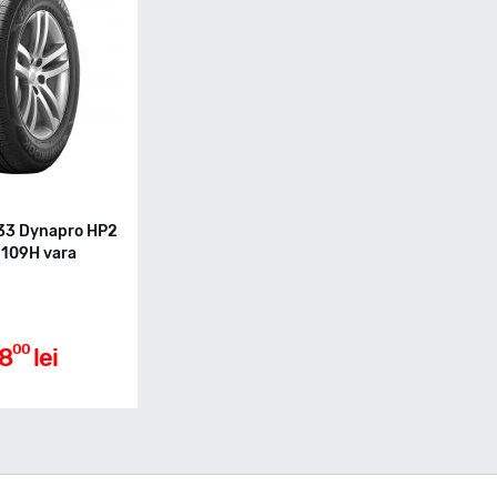
33 Dynapro HP2
109H vara
00
8
lei