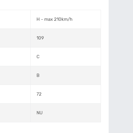
H - max 210km/h
109
C
B
72
NU