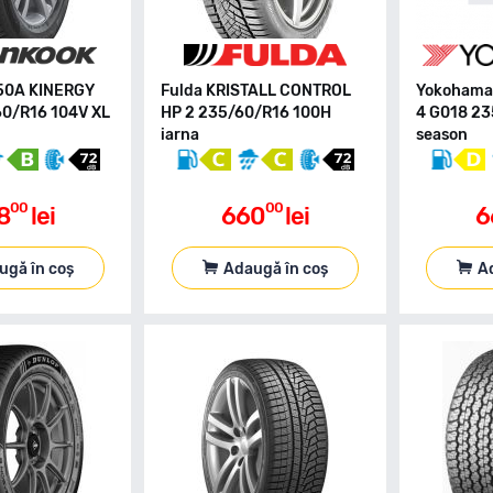
50A KINERGY
Fulda KRISTALL CONTROL
Yokohama
60/R16 104V XL
HP 2 235/60/R16 100H
4 G018 23
iarna
season
00
00
8
lei
660
lei
6
ugă în coș
Adaugă în coș
A