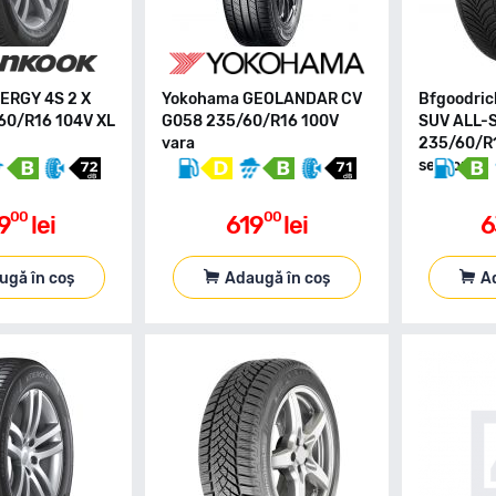
ERGY 4S 2 X
Yokohama GEOLANDAR CV
Bfgoodri
60/R16 104V XL
G058 235/60/R16 100V
SUV ALL-
vara
235/60/R1
season
00
00
9
lei
619
lei
6
ugă în coș
Adaugă în coș
A