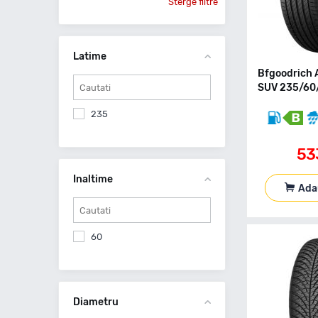
Sterge filtre
Latime
Bfgoodrich
SUV 235/60
235
53
Inaltime
Ada
60
Diametru