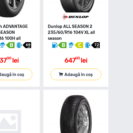
ch ADVANTAGE
Dunlop ALL SEASON 2
SEASON
235/60/R16 104V XL all
6 100H all
season
00
00
37
lei
647
lei
daugă în coș
Adaugă în coș