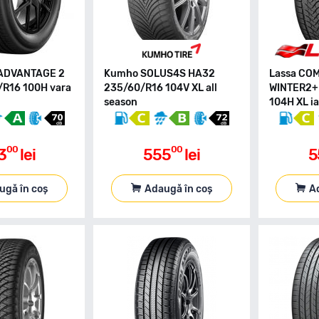
 ADVANTAGE 2
Kumho SOLUS4S HA32
Lassa CO
/R16 100H vara
235/60/R16 104V XL all
WINTER2+
season
104H XL i
00
00
3
lei
555
lei
5
ugă în coș
Adaugă în coș
A