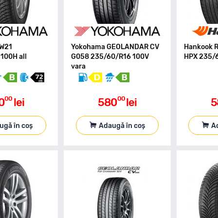
W21
Yokohama GEOLANDAR CV
Hankook 
100H all
G058 235/60/R16 100V
HPX 235/6
vara
00
00
0
lei
580
lei
5
ugă în coș
Adaugă în coș
A