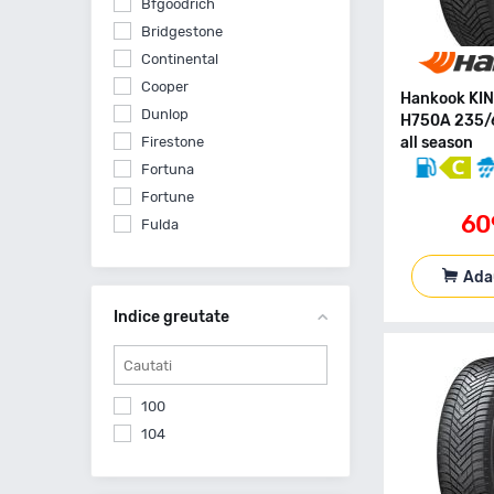
Bfgoodrich
Bridgestone
Continental
Cooper
Hankook KIN
Dunlop
H750A 235/
Firestone
all season
Fortuna
Fortune
60
Fulda
General Tire
Ada
Goodyear
Hankook
Indice greutate
Imperial
Kormoran
Kumho
100
Lassa
104
Laufenn
Linglong