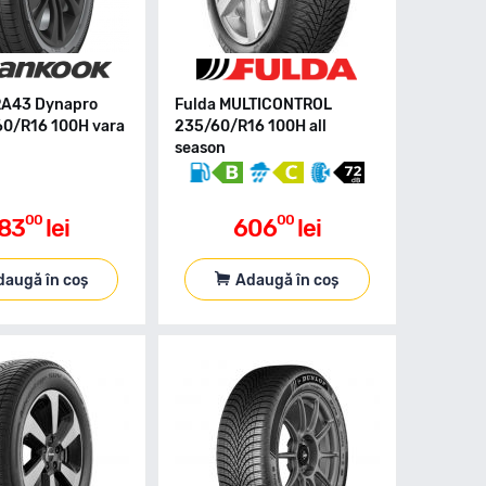
RA43 Dynapro
Fulda MULTICONTROL
0/R16 100H vara
235/60/R16 100H all
season
00
00
83
lei
606
lei
daugă în coș
Adaugă în coș