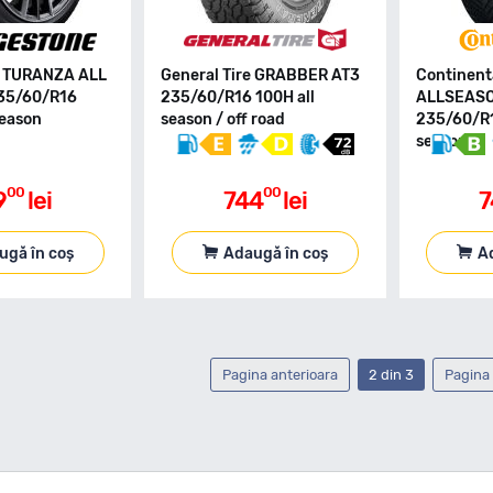
e TURANZA ALL
General Tire GRABBER AT3
Continent
35/60/R16
235/60/R16 100H all
ALLSEAS
season
season / off road
235/60/R1
season
00
00
9
lei
744
lei
7
ugă în coș
Adaugă în coș
A
Pagina anterioara
2 din 3
Pagina