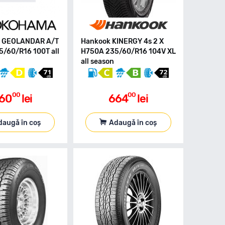
 GEOLANDAR A/T
Hankook KINERGY 4s 2 X
5/60/R16 100T all
H750A 235/60/R16 104V XL
all season
00
00
60
lei
664
lei
daugă în coș
Adaugă în coș