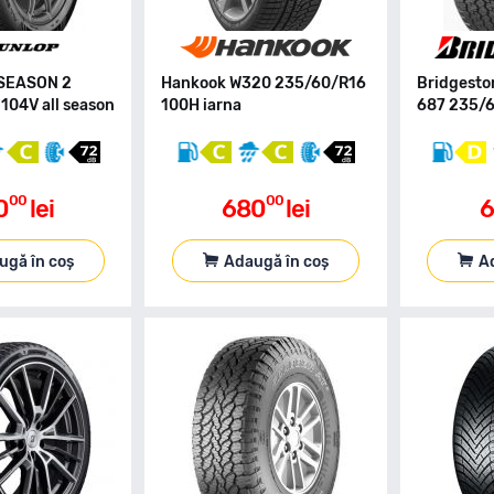
 SEASON 2
Hankook W320 235/60/R16
Bridgesto
104V all season
100H iarna
687 235/6
00
00
0
lei
680
lei
6
ugă în coș
Adaugă în coș
A