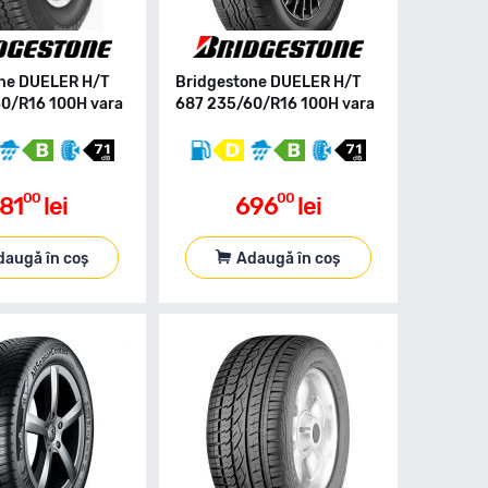
ne DUELER H/T
Bridgestone DUELER H/T
0/R16 100H vara
687 235/60/R16 100H vara
00
00
81
lei
696
lei
daugă în coș
Adaugă în coș