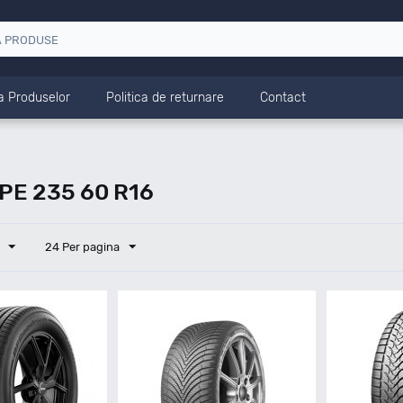
a Produselor
Politica de returnare
Contact
E 235 60 R16
24 Per pagina