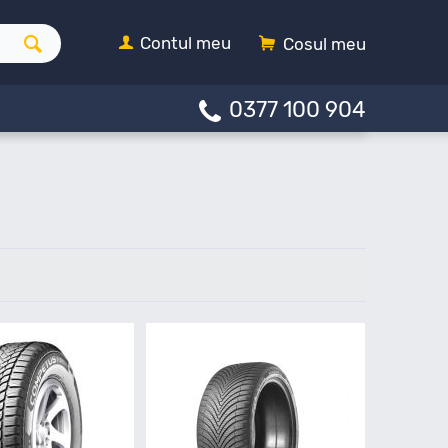
Contul meu
Cosul meu
0377 100 904