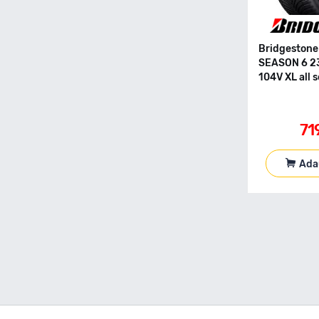
155 80 R13
155 80 R13C
155 80 R14
Bridgeston
155 80 R15
SEASON 6 2
155 90 R90
104V XL all 
165 R13C
165 40 R17
71
165 50 R16
165 55 R13
165 55 R14
Ada
165 55 R15
165 60 R14
165 60 R15
165 65 R13
165 65 R14
165 65 R15
165 70 R13
165 70 R13C