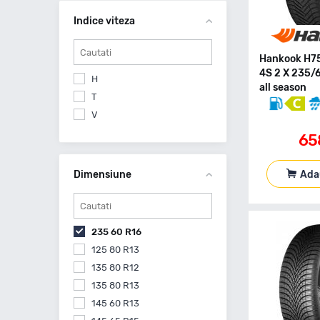
Matador
Indice viteza
Momo
Nankang
Royal Black
Hankook H7
4S 2 X 235/
Taurus
H
all season
Tigar
T
Uniroyal
V
Yokohama
65
Zeetex
Ada
Dimensiune
235 60 R16
125 80 R13
135 80 R12
135 80 R13
145 60 R13