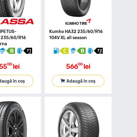
MPETUS-
Kumho HA32 235/60/R16
 235/60/R16
104V XL all season
arna
00
00
55
lei
566
lei
daugă în coș
Adaugă în coș