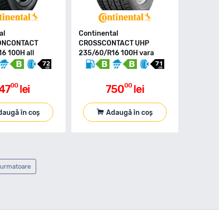
al
Continental
ONCONTACT
CROSSCONTACT UHP
6 100H all
235/60/R16 100H vara
00
00
47
lei
750
lei
daugă în coș
Adaugă în coș
 urmatoare