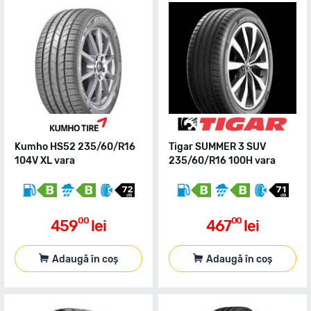
Kumho HS52 235/60/R16
Tigar SUMMER 3 SUV
104V XL vara
235/60/R16 100H vara
00
00
459
lei
467
lei
Adaugă în coș
Adaugă în coș