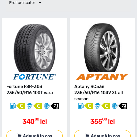
Pret crescator
Fortune FSR-303
Aptany RC536
235/60/R16 100T vara
235/60/R16 104V XL all
season
00
00
340
lei
355
lei
Adaugă în coș
Adaugă în coș