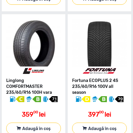
Linglong
Fortuna ECOPLUS 2 4S
COMFORTMASTER
235/60/R16 100V all
235/60/R16 100H vara
season
00
00
359
lei
397
lei
Adaugă în coș
Adaugă în coș