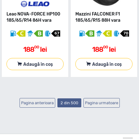
Leao NOVA-FORCE HP100
Mazzini FALCONER F1
185/65/R14 86H vara
185/65/R15 88H vara
00
00
188
lei
188
lei
Adaugă în coș
Adaugă în coș
Pagina anterioara
2 din 500
Pagina urmatoare