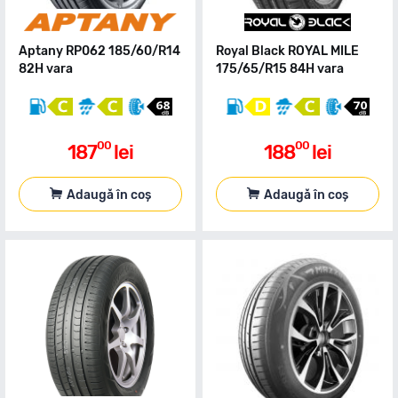
Aptany RP062 185/60/R14
Royal Black ROYAL MILE
82H vara
175/65/R15 84H vara
00
00
187
lei
188
lei
Adaugă în coș
Adaugă în coș