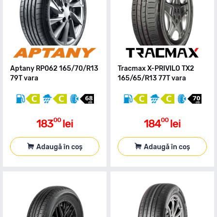
Aptany RP062 165/70/R13
Tracmax X-PRIVILO TX2
79T vara
165/65/R13 77T vara
00
00
183
lei
184
lei
Adaugă în coș
Adaugă în coș