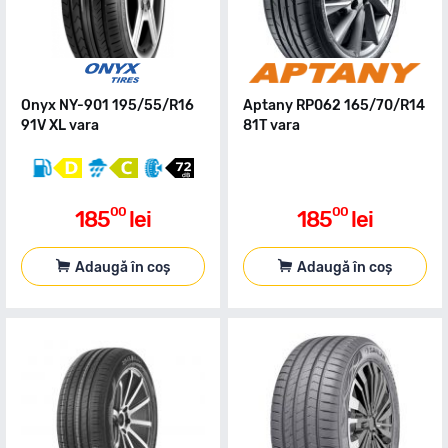
Onyx NY-901 195/55/R16
Aptany RP062 165/70/R14
91V XL vara
81T vara
00
00
185
lei
185
lei
Adaugă în coș
Adaugă în coș