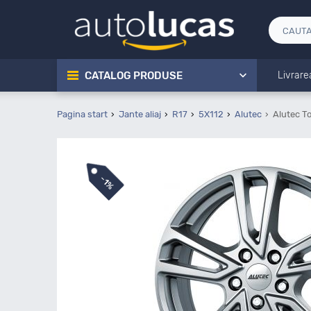
CATALOG PRODUSE
Livrare
Pagina start
Jante aliaj
R17
5X112
Alutec
Alutec T
-
1%