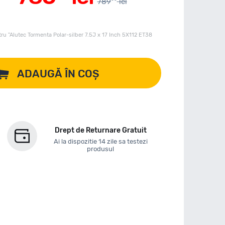
789
lei
ru "Alutec Tormenta Polar-silber 7.5J x 17 Inch 5X112 ET38
ADAUGĂ ÎN COȘ
Drept de Returnare Gratuit
Ai la dispozitie 14 zile sa testezi
produsul