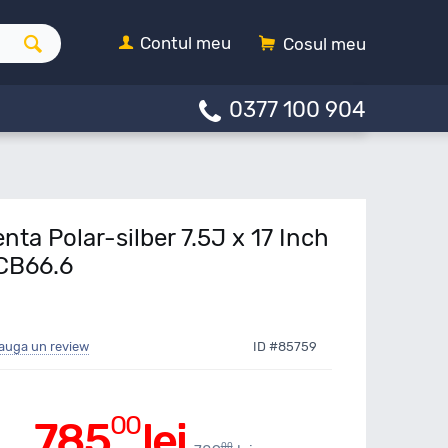
Contul meu
Cosul meu
0377 100 904
nta Polar-silber 7.5J x 17 Inch
CB66.6
auga un review
ID #85759
00
785
lei
00