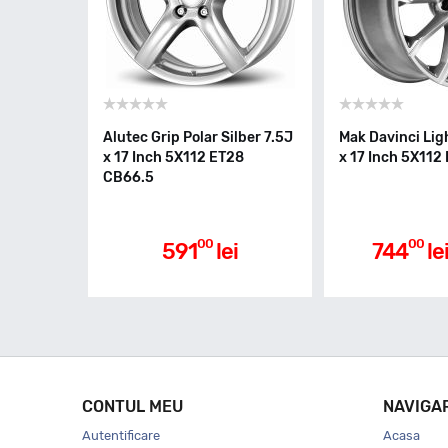
Alutec Grip Polar Silber 7.5J
Mak Davinci Ligh
x 17 Inch 5X112 ET28
x 17 Inch 5X112
CB66.5
00
00
591
lei
744
le
CONTUL MEU
NAVIGA
Autentificare
Acasa