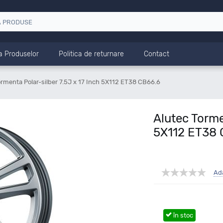
a Produselor
Politica de returnare
Contact
ormenta Polar-silber 7.5J x 17 Inch 5X112 ET38 CB66.6
Alutec Torme
5X112 ET38 
Ad
în stoc