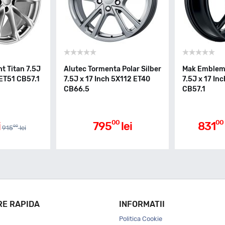
t Titan 7.5J
Alutec Tormenta Polar Silber
Mak Emblema
 ET51 CB57.1
7.5J x 17 Inch 5X112 ET40
7.5J x 17 In
CB66.5
CB57.1
00
00
i
795
lei
831
00
915
lei
RE RAPIDA
INFORMATII
Politica Cookie