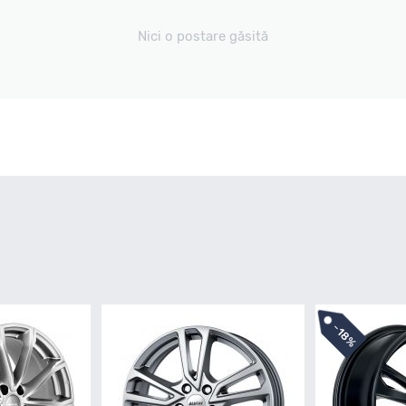
Nici o postare găsită
-
18%