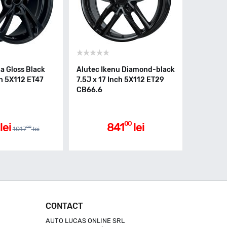
 Gloss Black
Alutec Ikenu Diamond-black
ch 5X112 ET47
7.5J x 17 Inch 5X112 ET29
CB66.6
00
lei
841
lei
00
1017
lei
CONTACT
AUTO LUCAS ONLINE SRL