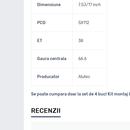
Dimensiune
7.5J/17 inch
PCD
5X112
ET
38
Gaura centrala
66.6
Producator
Alutec
Se poate cumpara doar la set de 4 buc! Kit montaj 
RECENZII