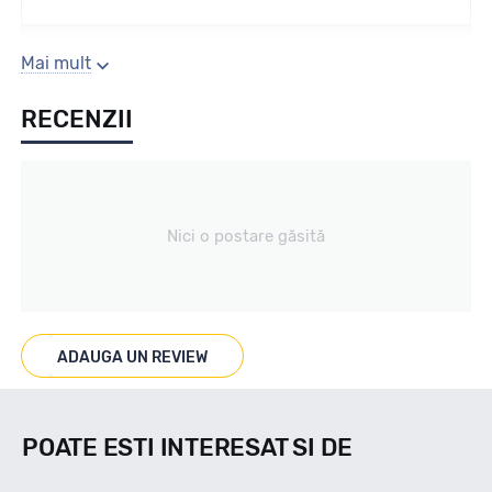
Sezon
Mai mult
RECENZII
Vara
Tip vechicul
Nici o postare găsită
4x4
Marcat M+S
ADAUGA UN REVIEW
--
POATE ESTI INTERESAT SI DE
Indice viteza