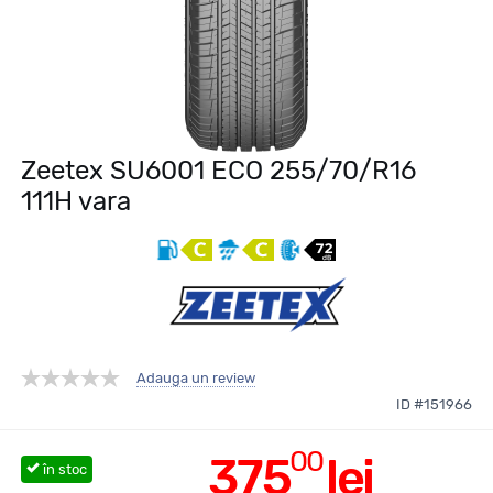
Zeetex SU6001 ECO 255/70/R16
111H vara
Adauga un review
ID #151966
00
375
lei
în stoc