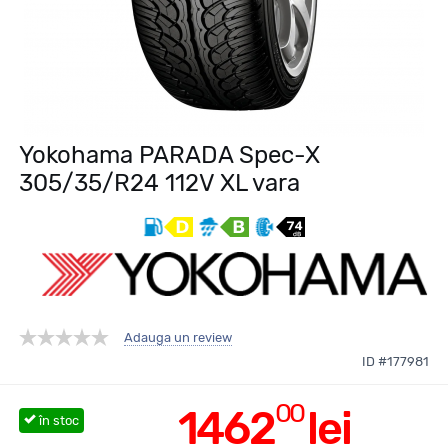
Yokohama PARADA Spec-X
305/35/R24 112V XL vara
Adauga un review
ID #177981
00
1462
lei
în stoc