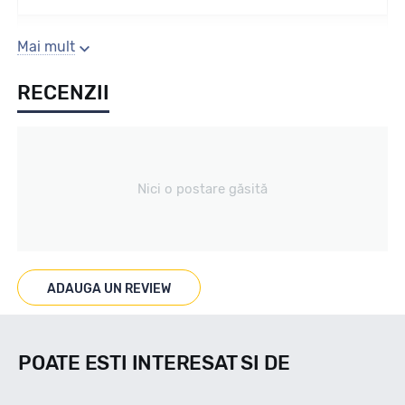
Sezon
Mai mult
RECENZII
Vara
Tip vechicul
Nici o postare găsită
4x4
Marcat M+S
ADAUGA UN REVIEW
M+S
POATE ESTI INTERESAT SI DE
Indice viteza