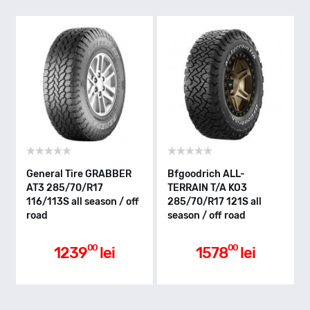
S - max 180km/h
Indice greutate
121
Clasa de eficienta
General Tire GRABBER
Bfgoodrich ALL-
AT3 285/70/R17
TERRAIN T/A KO3
116/113S all season / off
285/70/R17 121S all
E
road
season / off road
Aderenta pe carosabil ud
00
00
1239
lei
1578
lei
C