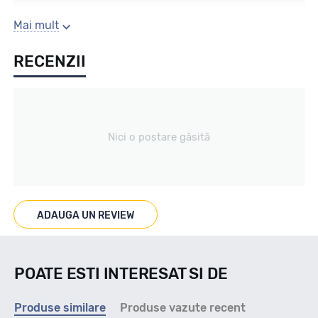
Sezon
Mai mult
RECENZII
All season / Off Road
Tip vechicul
Nici o postare găsită
4X4/SUV
Marcaje
ADAUGA UN REVIEW
M+S
POATE ESTI INTERESAT SI DE
Indice viteza
Produse similare
Produse vazute recent