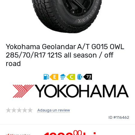
Yokohama Geolandar A/T G015 OWL
285/70/R17 121S all season / off
road
Adauga un review
ID #116462
00