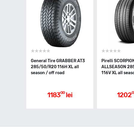
General Tire GRABBER AT3
Pirelli SCORPI
285/50/R20 116H XL all
ALLSEASON 28
season / off road
116V XL all seas
00
0
1183
lei
1202