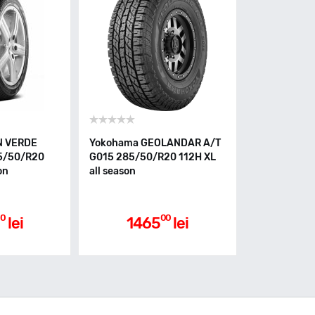
ON VERDE
Yokohama GEOLANDAR A/T
5/50/R20
G015 285/50/R20 112H XL
on
all season
0
00
lei
1465
lei