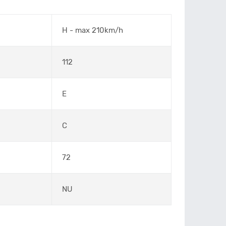
H - max 210km/h
112
E
C
72
NU