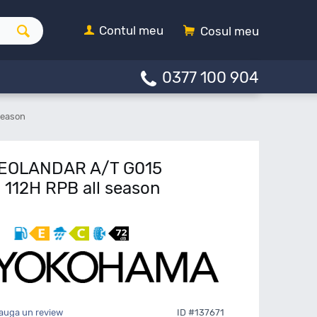
Contul meu
Cosul meu
0377 100 904
season
EOLANDAR A/T G015
112H RPB all season
auga un review
ID #137671