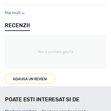
Sezon
Mai mult
RECENZII
ALL SEASON
Tip vechicul
Nici o postare găsită
4X4
Marcat M+S
ADAUGA UN REVIEW
M+S/3PMSF
POATE ESTI INTERESAT SI DE
Indice viteza