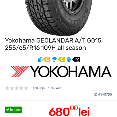
Yokohama GEOLANDAR A/T G015
255/65/R16 109H all season
Adauga un review
ID #140755
00
680
lei
în stoc