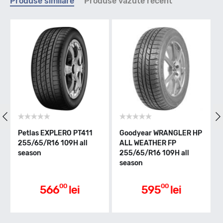
Produse similare
Produse vazute recent
H - max 210km/h
Indice greutate
109
Clasa de eficienta
 EXPLERO PT411
Goodyear WRANGLER HP
General Tir
/R16 109H all
ALL WEATHER FP
AT3 255/65
n
255/65/R16 109H all
all season / 
E
season
Aderenta pe carosabil ud
00
00
566
lei
595
lei
813
C