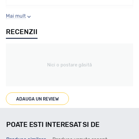
Sezon
Mai mult
RECENZII
ALL SEASON
Tip vechicul
Nici o postare găsită
4X4
Marcat M+S
ADAUGA UN REVIEW
M+S/3PMSF
POATE ESTI INTERESAT SI DE
Indice viteza