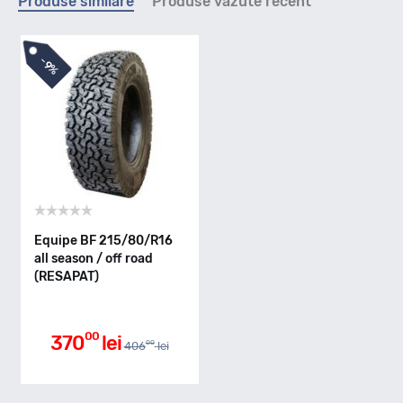
Produse similare
Produse vazute recent
H - max 210km/h
-
9%
Indice greutate
103
Clasa de eficienta
Equipe BF 215/80/R16
all season / off road
(RESAPAT)
E
Aderenta pe carosabil ud
00
370
lei
00
406
lei
C