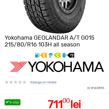
Yokohama GEOLANDAR A/T G015
215/80/R16 103H all season
Adauga un review
ID #143895
00
711
lei
în stoc