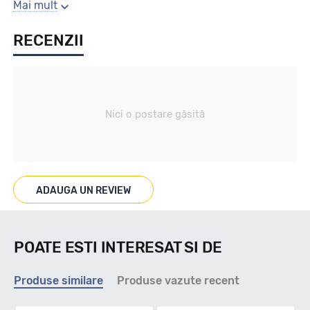
Sezon
Mai mult
RECENZII
VARA
Tip vechicul
Nici o postare găsită
TURISM
Marcat M+S
ADAUGA UN REVIEW
--
POATE ESTI INTERESAT SI DE
Indice viteza
Produse similare
Produse vazute recent