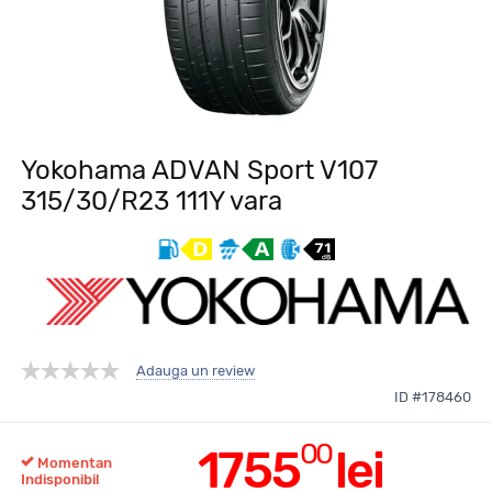
Yokohama ADVAN Sport V107
315/30/R23 111Y vara
Adauga un review
ID #178460
00
1755
lei
Momentan
Indisponibil