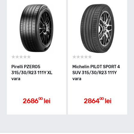
Y - max 300km/h
Indice greutate
111
Clasa de eficienta
Pirelli PZERO5
Michelin PILOT SPORT 4
315/30/R23 111Y XL
SUV 315/30/R23 111Y
vara
vara
D
Aderenta pe carosabil ud
00
00
2686
lei
2864
lei
A