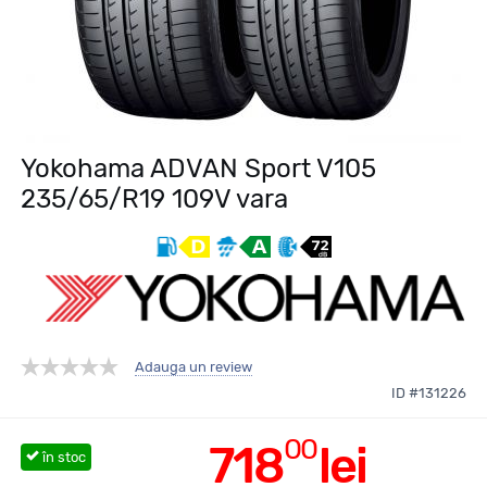
Yokohama ADVAN Sport V105
235/65/R19 109V vara
Adauga un review
ID #131226
00
718
lei
în stoc