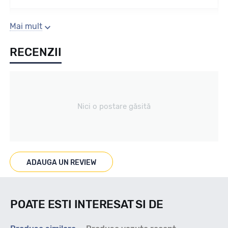
Sezon
Mai mult
RECENZII
Vara
Tip vechicul
Nici o postare găsită
4X4
Marcat M+S
ADAUGA UN REVIEW
--
POATE ESTI INTERESAT SI DE
Indice viteza