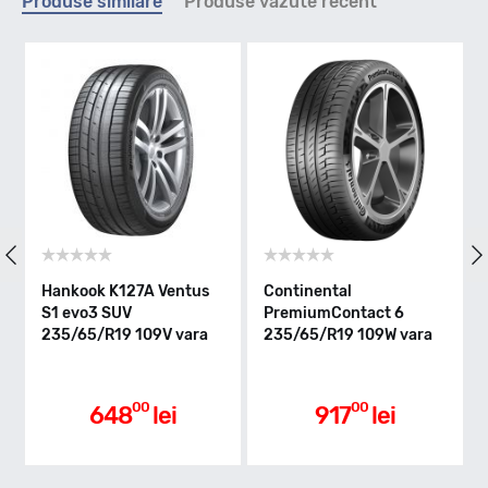
Produse similare
Produse vazute recent
V - max 240km/h
Indice greutate
109
Clasa de eficienta
Hankook K127A Ventus
Continental
S1 evo3 SUV
PremiumContact 6
235/65/R19 109V vara
235/65/R19 109W vara
D
Aderenta pe carosabil ud
00
00
648
lei
917
lei
A