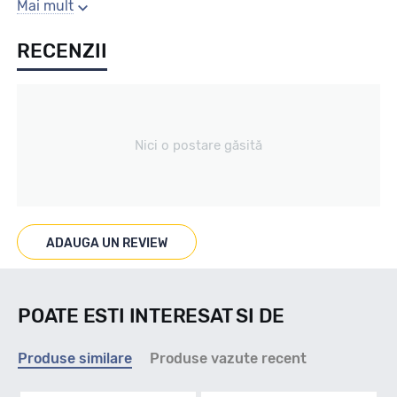
Sezon
Mai mult
RECENZII
All season
Tip vechicul
Nici o postare găsită
Turisme
Marcaje
ADAUGA UN REVIEW
M+S
POATE ESTI INTERESAT SI DE
Indice viteza
Produse similare
Produse vazute recent