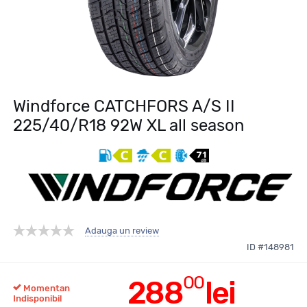
Windforce CATCHFORS A/S II
225/40/R18 92W XL all season
Adauga un review
ID #148981
00
288
lei
Momentan
Indisponibil