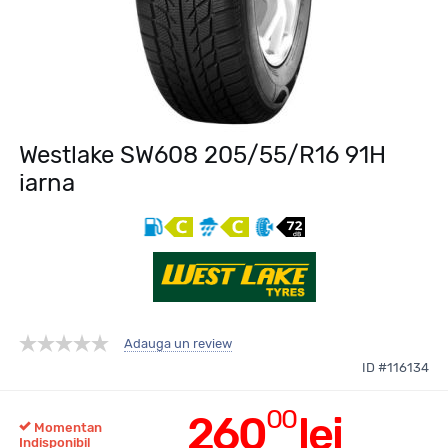
Westlake SW608 205/55/R16 91H
iarna
Adauga un review
ID #116134
00
260
lei
Momentan
Indisponibil