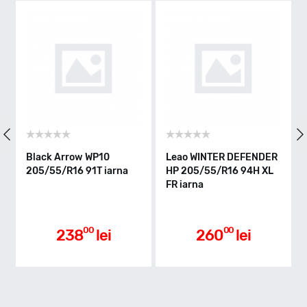
H - max 210km/h
Indice greutate
91
Clasa de eficienta
Black Arrow WP10
Leao WINTER DEFENDER
205/55/R16 91T iarna
HP 205/55/R16 94H XL
FR iarna
C
Aderenta pe carosabil ud
00
00
238
lei
260
lei
C