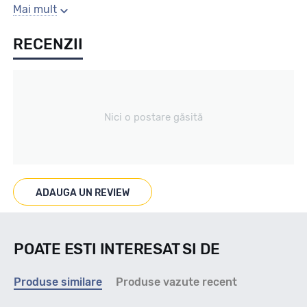
Sezon
Mai mult
RECENZII
Iarna
Tip vechicul
Nici o postare găsită
Turisme
Marcaje
ADAUGA UN REVIEW
M+S 3PMSF
POATE ESTI INTERESAT SI DE
Indice viteza
Produse similare
Produse vazute recent