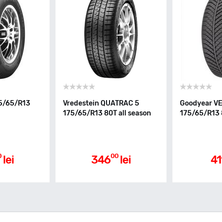
5/65/R13
Vredestein QUATRAC 5
Goodyear 
175/65/R13 80T all season
175/65/R13 
0
00
lei
346
lei
41