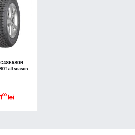
VEC4SEASON
80T all season
00
1
lei