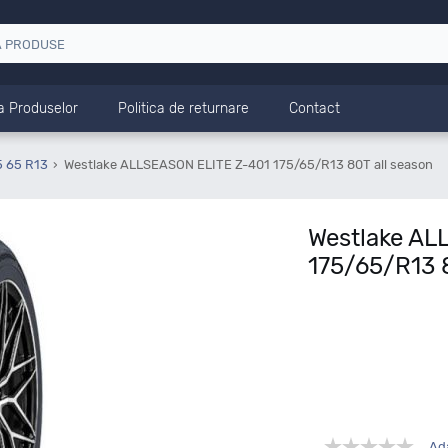
a Produselor
Politica de returnare
Contact
5 65 R13
Westlake ALLSEASON ELITE Z-401 175/65/R13 80T all season
Westlake AL
175/65/R13 
Ad