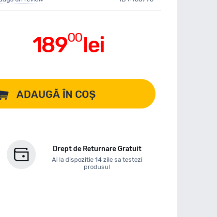
00
189
lei
ADAUGĂ ÎN COȘ
Drept de Returnare Gratuit
Ai la dispozitie 14 zile sa testezi
produsul