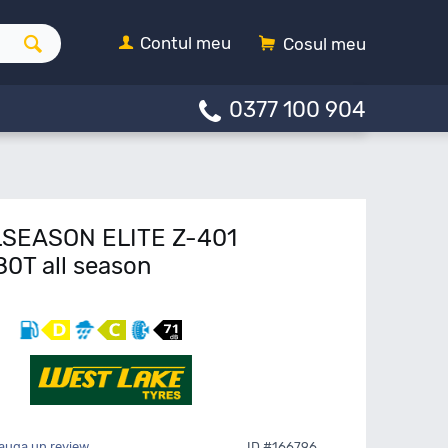
Contul meu
Cosul meu
0377 100 904
LSEASON ELITE Z-401
80T all season
auga un review
ID #166796