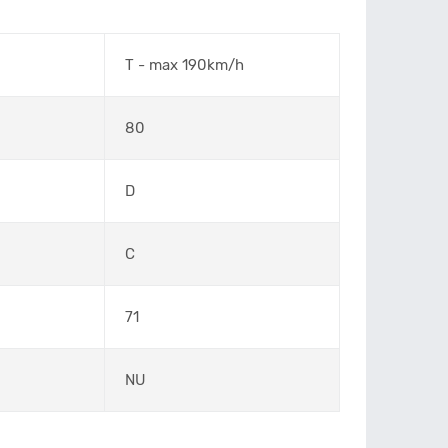
T - max 190km/h
80
D
C
71
NU