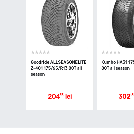
Goodride ALLSEASONELITE
Kumho HA31 17
Z-401 175/65/R13 80T all
80T all season
season
00
0
204
lei
302