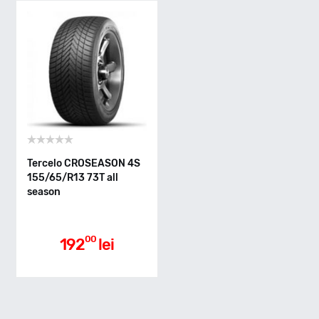
T - max 190km/h
Indice greutate
73
Clasa de eficienta
Tercelo CROSEASON 4S
155/65/R13 73T all
season
D
Aderenta pe carosabil ud
00
192
lei
C