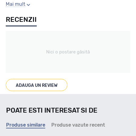
Sezon
Mai mult
RECENZII
All season
Tip vechicul
Nici o postare găsită
Turisme
Marcaje
ADAUGA UN REVIEW
M+S 3PMSF
POATE ESTI INTERESAT SI DE
Indice viteza
Produse similare
Produse vazute recent