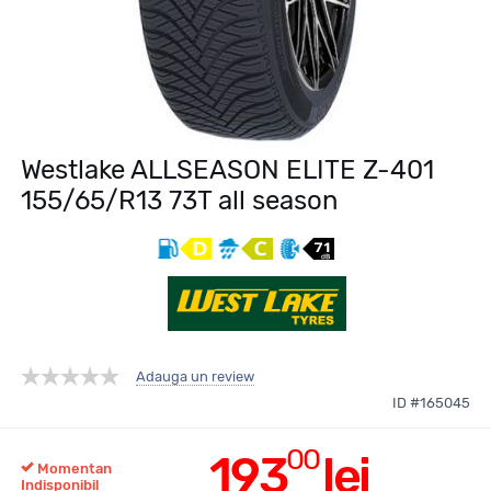
Westlake ALLSEASON ELITE Z-401
155/65/R13 73T all season
Adauga un review
ID #165045
00
193
lei
Momentan
Indisponibil