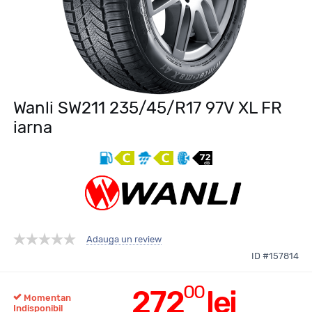
Wanli SW211 235/45/R17 97V XL FR
iarna
Adauga un review
ID #157814
00
272
lei
Momentan
Indisponibil