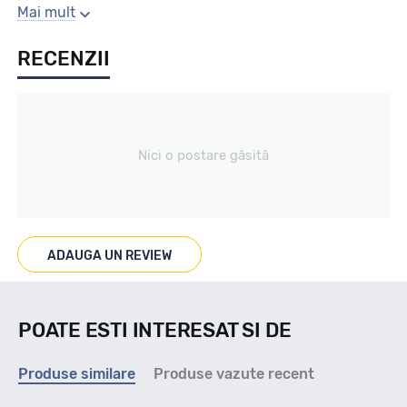
Sezon
Mai mult
RECENZII
Iarna
Tip vechicul
Nici o postare găsită
Turism
Marcaje
ADAUGA UN REVIEW
M+S
POATE ESTI INTERESAT SI DE
Indice viteza
Produse similare
Produse vazute recent