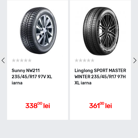
V - max 240km/h
Indice greutate
97
Clasa de eficienta
Sunny NW211
Linglong SPORT MASTER
235/45/R17 97V XL
WINTER 235/45/R17 97H
iarna
XL iarna
C
Aderenta pe carosabil ud
00
00
338
lei
361
lei
C