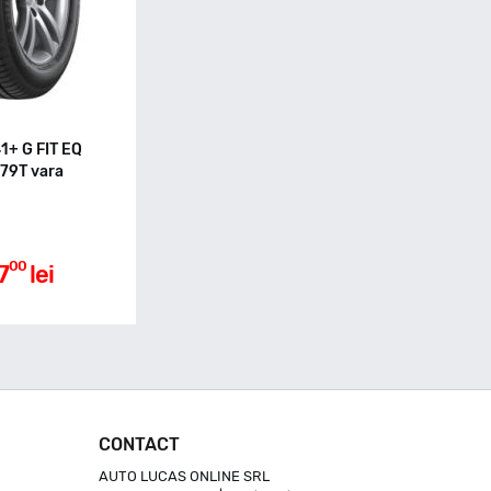
1+ G FIT EQ
79T vara
00
7
lei
CONTACT
AUTO LUCAS ONLINE SRL