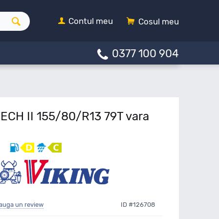
Contul meu
Cosul meu
0377 100 904
TECH II 155/80/R13 79T vara
auga un review
ID #126708