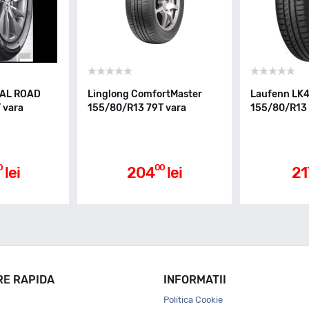
YAL ROAD
Linglong ComfortMaster
Laufenn LK4
 vara
155/80/R13 79T vara
155/80/R13 
0
00
lei
204
lei
21
RE RAPIDA
INFORMATII
Politica Cookie