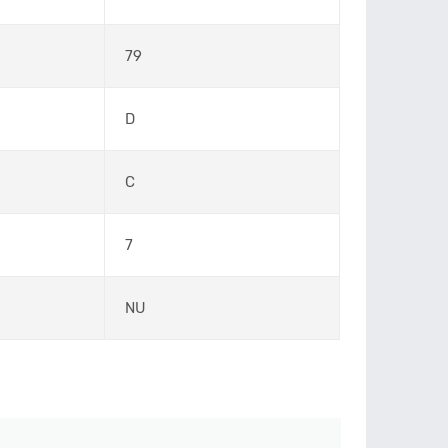
79
D
C
7
NU