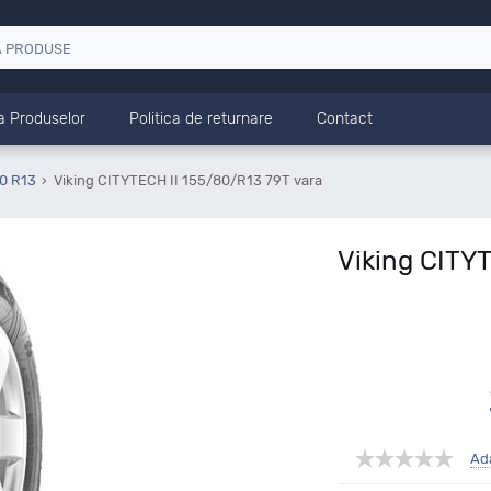
a Produselor
Politica de returnare
Contact
0 R13
Viking CITYTECH II 155/80/R13 79T vara
Viking CITY
Ad