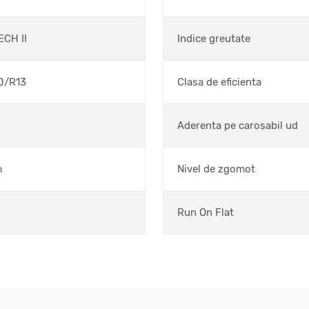
ECH II
Indice greutate
0/R13
Clasa de eficienta
Aderenta pe carosabil ud
m
Nivel de zgomot
Run On Flat