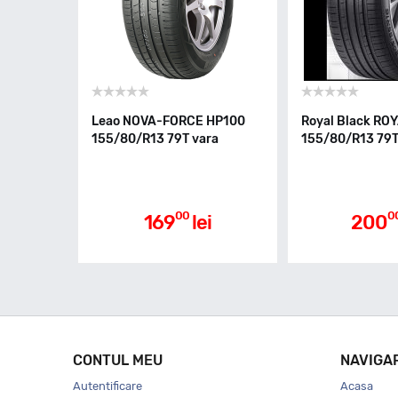
Leao NOVA-FORCE HP100
Royal Black RO
155/80/R13 79T vara
155/80/R13 79T
00
0
169
lei
200
CONTUL MEU
NAVIGA
Autentificare
Acasa