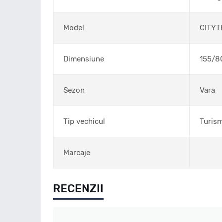
Model
CITYT
Dimensiune
155/8
Sezon
Vara
Tip vechicul
Turis
Marcaje
RECENZII