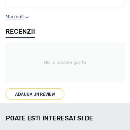
Sezon
Mai mult
RECENZII
Vara
Tip vechicul
Nici o postare găsită
Turism
Marcat M+S
ADAUGA UN REVIEW
--
POATE ESTI INTERESAT SI DE
Indice viteza