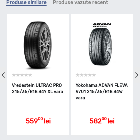
Produse similare
Produse vazute recent
Y - max 300km/h
Indice greutate
84
Clasa de eficienta
Vredestein ULTRAC PRO
Yokohama ADVAN FLEVA
215/35/R18 84Y XL vara
V701 215/35/R18 84W
vara
D
Aderenta pe carosabil ud
00
00
559
lei
582
lei
A