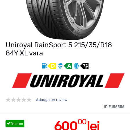
Uniroyal RainSport 5 215/35/R18
84Y XL vara
Adauga un review
ID #156556
00
600
lei
în stoc